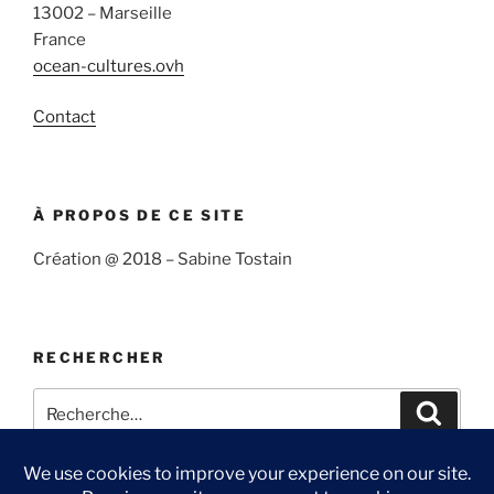
13002 – Marseille
France
ocean-cultures.ovh
Contact
À PROPOS DE CE SITE
Création @ 2018 – Sabine Tostain
RECHERCHER
Recherche
Recher
pour
:
Confidentialité et cookies : ce site utilise des cookies. En continuant à