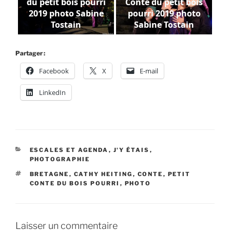
du petit bois pourri
Conte du petit bois
2019 photo Sabine
pourri 2019 photo
Tostain
Sabine Tostain
Partager :
Facebook
X
E-mail
LinkedIn
CATÉGORIES
ESCALES ET AGENDA
,
J'Y ÉTAIS
,
PHOTOGRAPHIE
ÉTIQUETTES
BRETAGNE
,
CATHY HEITING
,
CONTE
,
PETIT
CONTE DU BOIS POURRI
,
PHOTO
Laisser un commentaire