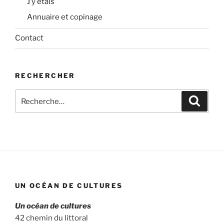
J’y étais
Annuaire et copinage
Contact
RECHERCHER
Recherche
Recher
pour
:
UN OCÉAN DE CULTURES
Un océan de cultures
42 chemin du littoral