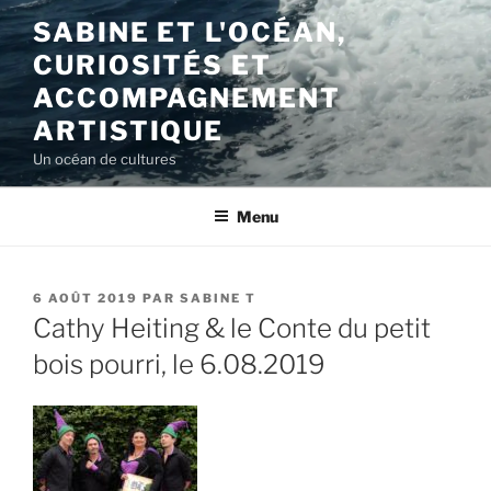
Aller
SABINE ET L'OCÉAN,
au
CURIOSITÉS ET
contenu
principal
ACCOMPAGNEMENT
ARTISTIQUE
Un océan de cultures
Menu
PUBLIÉ
6 AOÛT 2019
PAR
SABINE T
LE
Cathy Heiting & le Conte du petit
bois pourri, le 6.08.2019