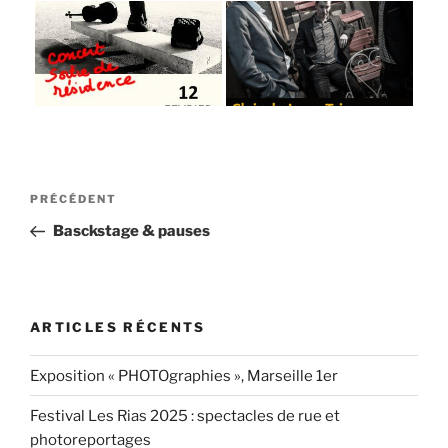
Navigation
Article
PRÉCÉDENT
de
précédent
Basckstage & pauses
l’article
ARTICLES RÉCENTS
Exposition « PHOTOgraphies », Marseille 1er
Festival Les Rias 2025 : spectacles de rue et
photoreportages