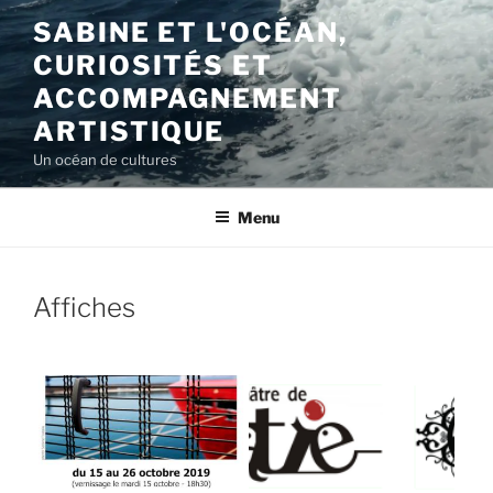
Aller
SABINE ET L'OCÉAN,
au
CURIOSITÉS ET
contenu
principal
ACCOMPAGNEMENT
ARTISTIQUE
Un océan de cultures
Menu
Affiches