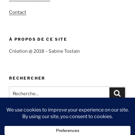
Contact
À PROPOS DE CE SITE
Création @ 2018 – Sabine Tostain
RECHERCHER
Recherche
Recher
pour
:
Suivre
Me
Ma
Contact
« Sabine
suivre
chaîne