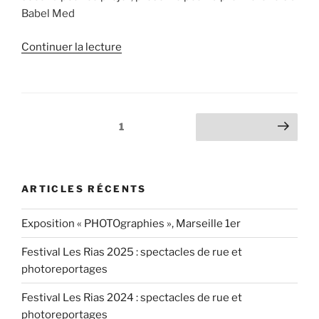
Babel Med
de
Continuer la lecture
« Les
Quatre
Vents,
le
Pagination
Page
1
Page suivante
10.05.2017 »
des
publications
ARTICLES RÉCENTS
Exposition « PHOTOgraphies », Marseille 1er
Festival Les Rias 2025 : spectacles de rue et
photoreportages
Festival Les Rias 2024 : spectacles de rue et
photoreportages