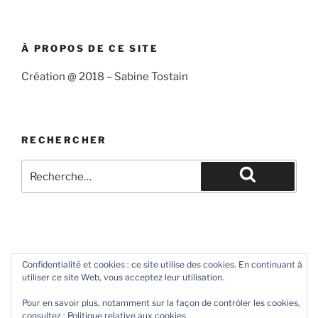
À PROPOS DE CE SITE
Création @ 2018 – Sabine Tostain
RECHERCHER
Recherche
pour
Recherche
:
Suivre « Sabine et l’océan »
Confidentialité et cookies : ce site utilise des cookies. En continuant à
utiliser ce site Web, vous acceptez leur utilisation.
Me suivre sur Twitter
Ma chaîne You Tube
Contact
Pour en savoir plus, notamment sur la façon de contrôler les cookies,
consultez :
Politique relative aux cookies