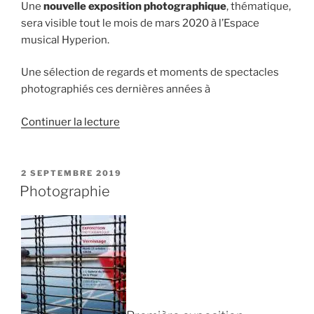
Une
nouvelle exposition photographique
, thématique,
sera visible tout le mois de mars 2020 à l’Espace
musical Hyperion.
Une sélection de regards et moments de spectacles
photographiés ces dernières années à
de
Continuer la lecture
« Exposition
photo
:
PUBLIÉ
2 SEPTEMBRE 2019
LE
« Regards
Photographie
et
bulles
de
scènes » »