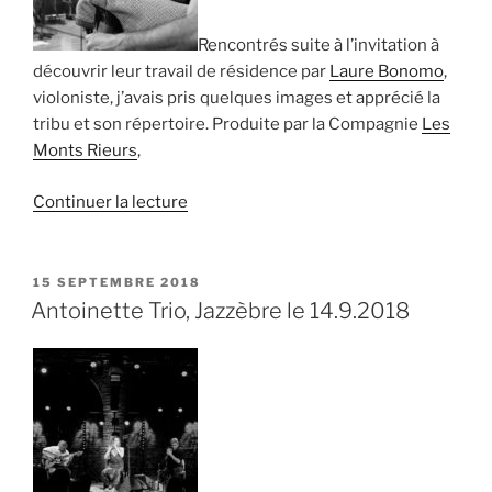
Rencontrés suite à l’invitation à
découvrir leur travail de résidence par
Laure Bonomo
,
violoniste, j’avais pris quelques images et apprécié la
tribu et son répertoire. Produite par la Compagnie
Les
Monts Rieurs
,
de
Continuer la lecture
« Un
pitch
pour
PUBLIÉ
15 SEPTEMBRE 2018
LE
Trybu
Antoinette Trio, Jazzèbre le 14.9.2018
et
les
A
cordés »