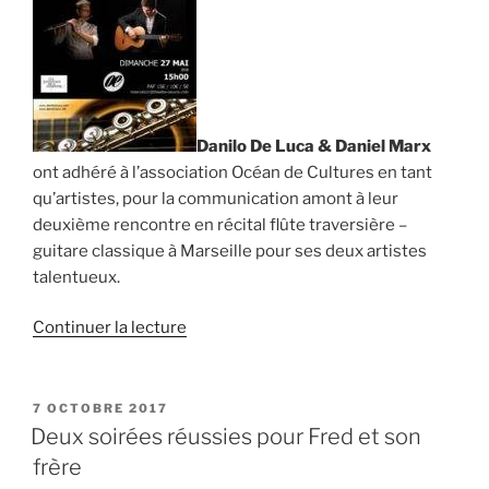
Danilo De Luca & Daniel Marx
ont adhéré à l’association Océan de Cultures en tant
qu’artistes, pour la communication amont à leur
deuxième rencontre en récital flûte traversière –
guitare classique à Marseille pour ses deux artistes
talentueux.
de
Continuer la lecture
« Communication
amont
pour
PUBLIÉ
7 OCTOBRE 2017
LE
Danilo
Deux soirées réussies pour Fred et son
De
frère
Luca