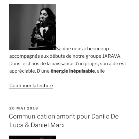
Sabine nous a beaucoup
accompagnés
aux débuts de notre groupe JARAVA.
Dans le chaos de la naissance d’un projet, son aide est
appréciable. D’une
énergie inépuisable
, elle
de
Continuer la lecture
« Diana
Barzeva
:
PUBLIÉ
20 MAI 2018
LE
« Sabine,
Communication amont pour Danilo De
une
Luca & Daniel Marx
énergie
inépuisable » »