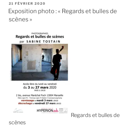
contes
PUBLIÉ
21 FÉVRIER 2020
LE
et
Exposition photo : « Regards et bulles de
musiques
scènes »
en
chapelle »
Regards et bulles de
scènes