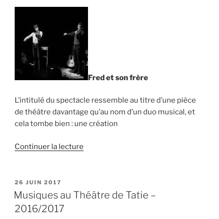
&
Daniel
Marx »
Fred et son frère
L’intitulé du spectacle ressemble au titre d’une pièce
de théâtre davantage qu’au nom d’un duo musical, et
cela tombe bien : une création
de
Continuer la lecture
« Deux
soirées
réussies
PUBLIÉ
26 JUIN 2017
LE
pour
Musiques au Théâtre de Tatie –
Fred
2016/2017
et