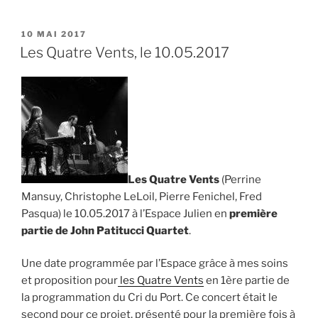
au
Théâtre
PUBLIÉ
10 MAI 2017
LE
de
Les Quatre Vents, le 10.05.2017
Tatie
–
2016/2017 »
Les Quatre Vents
(Perrine
Mansuy, Christophe LeLoil, Pierre Fenichel, Fred
Pasqua) le 10.05.2017 à l’Espace Julien en
première
partie de John Patitucci Quartet
.
Une date programmée par l’Espace grâce à mes soins
et proposition pour
les Quatre Vents
en 1ère partie de
la programmation du Cri du Port. Ce concert était le
second pour ce projet, présenté pour la première fois à