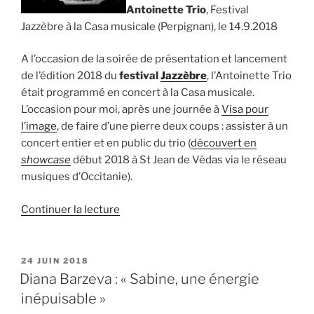
Antoinette Trio
, Festival
Jazzèbre à la Casa musicale (Perpignan), le 14.9.2018
A l’occasion de la soirée de présentation et lancement
de l’édition 2018 du
festival
Jazzèbre
, l’Antoinette Trio
était programmé en concert à la Casa musicale.
L’occasion pour moi, après une journée à
Visa pour
l’image
, de faire d’une pierre deux coups : assister à un
concert entier et en public du trio (
découvert en
showcase
début 2018 à St Jean de Védas via le réseau
musiques d’Occitanie).
de
Continuer la lecture
« Antoinette
Trio,
Jazzèbre
PUBLIÉ
24 JUIN 2018
LE
le
Diana Barzeva : « Sabine, une énergie
14.9.2018 »
inépuisable »