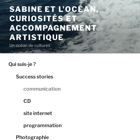
Aller
SABINE ET L'OCÉAN,
au
CURIOSITÉS ET
contenu
principal
ACCOMPAGNEMENT
ARTISTIQUE
Un océan de cultures
Qui suis-je ?
Success stories
communication
CD
site internet
programmation
Photographie