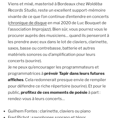
Viens et mixé,
masterisé
à Bordeaux chez
Woldéba
Records Studio
, reste un excellent support-mémoire
vivante de ce que l’on continue d’entendre en concerts
(
chronique de disque
en mai 2020 de Luc Bouquet de
l’association
Improjazz
). Bien sûr, vous pourrez vous le
procurer auprès des musiciens… quand ils penseront à
les prendre avec eux dans le lot de claviers, clarinette,
saxos, basse ou contrebasse, batterie et autres
matériels sonores ou d’amplification pour leurs
concerts (
sourire
).
Je ne peux qu’encourager les programmateurs et
programmatrices à
prévoir Tapir dans leurs futures
affiches
. Cela redonnerait presque envie de rempiler
pour défendre ce riche répertoire (sourire). Et pour le
public,
profitez de ces moments de poésie
à part :
rendez-vous à leurs concerts…
Guilhem Fontes : clarinette, claviers ou piano
Fred Pichot : saxophones soprano et ténor