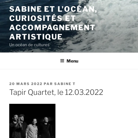
Aller
SABINE ET L'OCÉAN,
au
CURIOSITÉS ET
contenu
principal
ACCOMPAGNEMENT
ARTISTIQUE
Un océan de cultures
Menu
PUBLIÉ
20 MARS 2022
PAR
SABINE T
LE
Tapir Quartet, le 12.03.2022