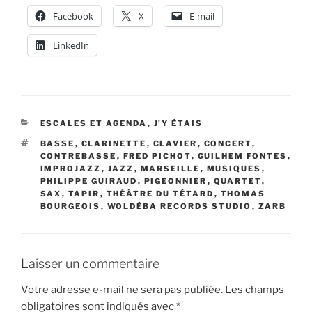
Facebook
X
E-mail
LinkedIn
CATÉGORIES
ESCALES ET AGENDA
,
J'Y ÉTAIS
ÉTIQUETTES
BASSE
,
CLARINETTE
,
CLAVIER
,
CONCERT
,
CONTREBASSE
,
FRED PICHOT
,
GUILHEM FONTES
,
IMPROJAZZ
,
JAZZ
,
MARSEILLE
,
MUSIQUES
,
PHILIPPE GUIRAUD
,
PIGEONNIER
,
QUARTET
,
SAX
,
TAPIR
,
THÉÂTRE DU TÉTARD
,
THOMAS
BOURGEOIS
,
WOLDÉBA RECORDS STUDIO
,
ZARB
Laisser un commentaire
Votre adresse e-mail ne sera pas publiée.
Les champs
obligatoires sont indiqués avec
*