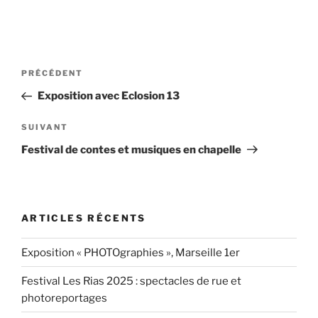
Navigation
Article
PRÉCÉDENT
de
précédent
Exposition avec Eclosion 13
l’article
Article
SUIVANT
suivant
Festival de contes et musiques en chapelle
ARTICLES RÉCENTS
Exposition « PHOTOgraphies », Marseille 1er
Festival Les Rias 2025 : spectacles de rue et
photoreportages