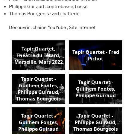
Philippe Guiraud : contrebasse, basse
Thomas Bourgeois : zarb, batterie
Découvrir : chaîne
YouYube
,
Site internet
Tapir Quartet,
Tapir Quartet - Fred
Théâtre du Tétard,
Pichot
Marseille, Mars 2022
Tapir Quartet -
Tapir Quartet -
Guilhem Fontes,
Guilhem Fontes,
Philippe Guiraud,
Philippe Guiraud
Thomas Bourgeois
Tapir Quartet -
Tapir Quartet -
Guilhem Fontes,
Philippe Guiraud,
Philippe Guiraud
Thomas Bourgeois