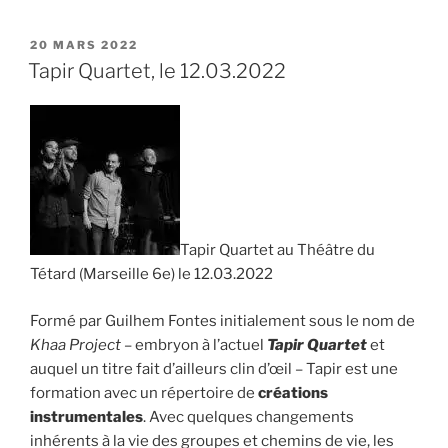
de
Salinelles,
PUBLIÉ
20 MARS 2022
LE
14e
Tapir Quartet, le 12.03.2022
édition
de
contes
et
musiques »
Tapir Quartet au Théâtre du
Tétard (Marseille 6e) le 12.03.2022
Formé par Guilhem Fontes initialement sous le nom de
Khaa Project
– embryon à l’actuel
Tapir Quartet
et
auquel un titre fait d’ailleurs clin d’œil – Tapir est une
formation avec un répertoire de
créations
instrumentales
. Avec quelques changements
inhérents à la vie des groupes et chemins de vie, les