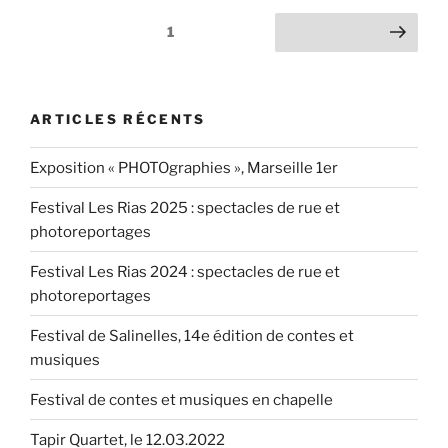
2019,
Pagination
Page
1
Page suivante
des
des
trophées
publications
pour
solistes
ARTICLES RÉCENTS
et
duos »
Exposition « PHOTOgraphies », Marseille 1er
Festival Les Rias 2025 : spectacles de rue et
photoreportages
Festival Les Rias 2024 : spectacles de rue et
photoreportages
Festival de Salinelles, 14e édition de contes et
musiques
Festival de contes et musiques en chapelle
Tapir Quartet, le 12.03.2022