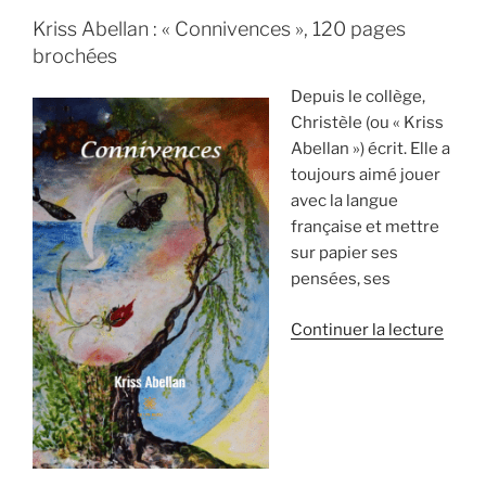
–
Kriss Abellan : « Connivences », 120 pages
Première »
brochées
Depuis le collège,
Christèle (ou « Kriss
Abellan ») écrit. Elle a
toujours aimé jouer
avec la langue
française et mettre
sur papier ses
pensées, ses
de
Continuer la lecture
« Un
recue
de
poési
à
décou