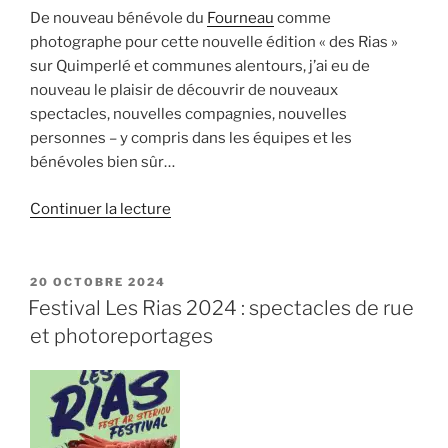
De nouveau bénévole du
Fourneau
comme
photographe pour cette nouvelle édition « des Rias »
sur Quimperlé et communes alentours, j’ai eu de
nouveau le plaisir de découvrir de nouveaux
spectacles, nouvelles compagnies, nouvelles
personnes – y compris dans les équipes et les
bénévoles bien sûr…
de
Continuer la lecture
« Festival
Les
Rias
PUBLIÉ
20 OCTOBRE 2024
LE
2025
Festival Les Rias 2024 : spectacles de rue
:
et photoreportages
spectacles
de
rue
et
photoreportages »