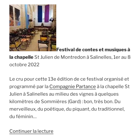
de
rue
et
photoreportages »
Festival de contes et musiques à
la chapelle
St Julien de Montredon à Salinelles, 1er au 8
octobre 2022
Le cru pour cette 13e édition de ce festival organisé et
programmé par la
Compagnie Partance
à la chapelle St
Julien à Salinelles au milieu des vignes à quelques
kilomètres de Sommières (Gard) : bon, très bon. Du
merveilleux, du poétique, du piquant, du traditionnel,
du féminin…
de
Continuer la lecture
« Festival