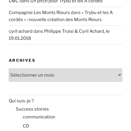
LMC
dans
Un pitch pour Trybu et les A cordés
Compagnie Les Monts Rieurs
dans
« Trybu et les A
cordés » : nouvelle création des Monts Rieurs
cyril achard
dans
Philippe Troisi & Cyril Achard, le
19.01.2018
ARCHIVES
Archives
Qui suis-je ?
Success stories
communication
CD