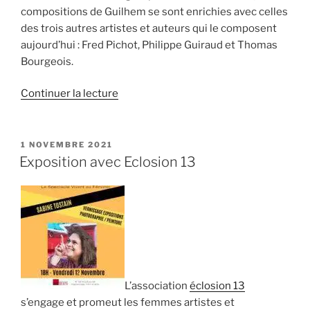
compositions de Guilhem se sont enrichies avec celles
des trois autres artistes et auteurs qui le composent
aujourd’hui : Fred Pichot, Philippe Guiraud et Thomas
Bourgeois.
de
Continuer la lecture
« Tapir
Quartet,
le
PUBLIÉ
1 NOVEMBRE 2021
LE
12.03.2022 »
Exposition avec Eclosion 13
L’association
éclosion 13
s’engage et promeut les femmes artistes et