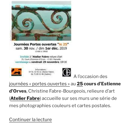
A l’occasion des
journées « portes ouvertes »
au
25
cours d’Estienne
d’Orves
, Christine Fabre-Bourgeois, relieure d’art
(
Atelier Fabre
) accueille sur ses murs une série de
mes photographies couleurs et cartes postales.
de
Continuer la lecture
« Exposition
photographique