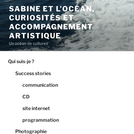
Aller
SABINE ET L'OCÉAN,
au
CURIOSITÉS ET
contenu
principal
ACCOMPAGNEMENT
ARTISTIQUE
Un océan de cultures
Qui suis-je ?
Success stories
communication
CD
site internet
programmation
Photographie