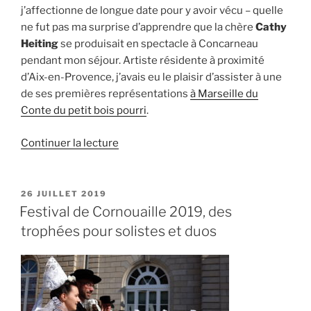
j’affectionne de longue date pour y avoir vécu – quelle
ne fut pas ma surprise d’apprendre que la chère
Cathy
Heiting
se produisait en spectacle à Concarneau
pendant mon séjour. Artiste résidente à proximité
d’Aix-en-Provence, j’avais eu le plaisir d’assister à une
de ses premières représentations
à Marseille du
Conte du petit bois pourri
.
de
Continuer la lecture
« Cathy
Heiting
&
PUBLIÉ
26 JUILLET 2019
LE
le
Festival de Cornouaille 2019, des
Conte
trophées pour solistes et duos
du
petit
bois
pourri,
le