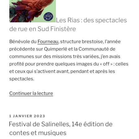
Les Rias : des spectacles
de rue en Sud Finistère
Bénévole du
Fourneau
, structure brestoise, l’année
précédente sur Quimperlé et la Communauté de
communes sur des missions très variées, j’en avais
profité pour prendre quelques images du « off » : celles
et ceux qui s’activent avant, pendant et après les
spectacles.
de
Continuer la lecture
« Festival
Les
Rias
PUBLIÉ
1 JANVIER 2023
LE
2024
Festival de Salinelles, 14e édition de
:
contes et musiques
spectacles