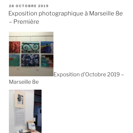
à
PUBLIÉ
28 OCTOBRE 2019
LE
l’Atelier
Exposition photographique à Marseille 8e
Fabre,
– Première
Marseille
1er »
Exposition d’Octobre 2019 –
Marseille 8e