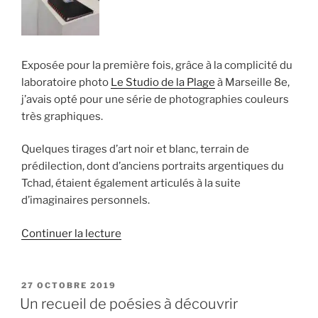
Exposée pour la première fois, grâce à la complicité du
laboratoire photo
Le Studio de la Plage
à Marseille 8e,
j’avais opté pour une série de photographies couleurs
très graphiques.
Quelques tirages d’art noir et blanc, terrain de
prédilection, dont d’anciens portraits argentiques du
Tchad, étaient également articulés à la suite
d’imaginaires personnels.
de
Continuer la lecture
« Exposition
photographique
à
PUBLIÉ
27 OCTOBRE 2019
LE
Marseille
Un recueil de poésies à découvrir
8e