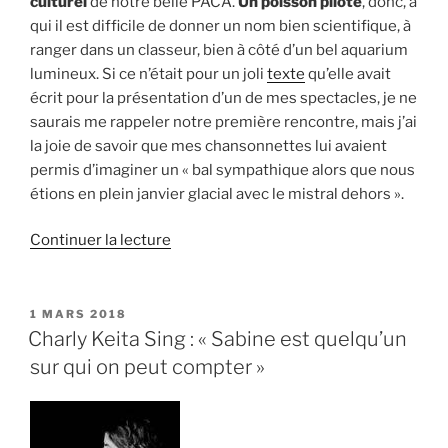
culturel
de notre belle PACA.
Un poisson pilote
, donc, à
qui il est difficile de donner un nom bien scientifique, à
ranger dans un classeur, bien à côté d’un bel aquarium
lumineux. Si ce n’était pour un joli
texte
qu’elle avait
écrit pour la présentation d’un de mes spectacles, je ne
saurais me rappeler notre première rencontre, mais j’ai
la joie de savoir que mes chansonnettes lui avaient
permis d’imaginer un « bal sympathique alors que nous
étions en plein janvier glacial avec le mistral dehors ».
de
Continuer la lecture
« Isidor
Dilo
:
PUBLIÉ
1 MARS 2018
LE
« Sabine
Charly Keita Sing : « Sabine est quelqu’un
est
sur qui on peut compter »
un
poisson
pilote,