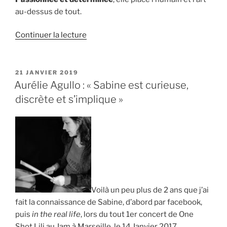
au-dessus de tout.
de
Continuer la lecture
« Yoann
Charbonnier
:
PUBLIÉ
21 JANVIER 2019
LE
« Sabine
Aurélie Agullo : « Sabine est curieuse,
place
discrète et s’implique »
l’humain
et
l’art
au-
dessus
de
tout » »
Voilà un peu plus de 2 ans que j’ai
fait la connaissance de Sabine, d’abord par facebook,
puis
in the real life
, lors du tout 1er concert de One
Shot Lili au Jam à Marseille, le 14 Janvier 2017.