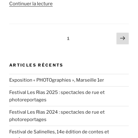
de
Continuer la lecture
« Marie-
Hélène
:
« merci
Pagination
Page
Page
1
pour
suiv
des
les
publications
découvertes
et
ARTICLES RÉCENTS
ma
première
Exposition « PHOTOgraphies », Marseille 1er
exposition » »
Festival Les Rias 2025 : spectacles de rue et
photoreportages
Festival Les Rias 2024 : spectacles de rue et
photoreportages
Festival de Salinelles, 14e édition de contes et