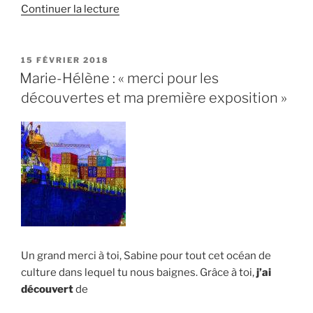
de
Continuer la lecture
« Caroline
Guibeaud
:
PUBLIÉ
15 FÉVRIER 2018
LE
« Sabine
Marie-Hélène : « merci pour les
a
découvertes et ma première exposition »
su
nous
donner
ces
outils
qui
aident
à
surmonter
Un grand merci à toi, Sabine pour tout cet océan de
ces
culture dans lequel tu nous baignes. Grâce à toi,
j’ai
obstacles
découvert
de
irrationnels » »