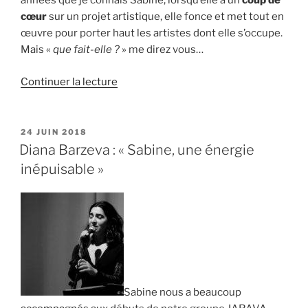
années que je connais Sabine, lorsqu’elle a un
coup de
cœur
sur un projet artistique, elle fonce et met tout en
œuvre pour porter haut les artistes dont elle s’occupe.
Mais «
que fait-elle ?
» me direz vous…
de
Continuer la lecture
« Laure
Bonomo
:
PUBLIÉ
24 JUIN 2018
LE
« Sabine
Diana Barzeva : « Sabine, une énergie
est
inépuisable »
professionnelle,
passionnée,
intègre » »
Sabine nous a beaucoup