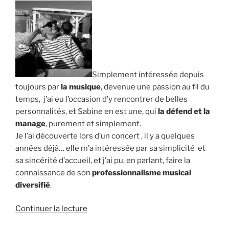
quelqu’un
sur
qui
on
peut
compter » »
Simplement intéressée depuis
toujours par
la musique
, devenue une passion au fil du
temps, j’ai eu l’occasion d’y rencontrer de belles
personnalités, et Sabine en est une, qui
la défend et la
manage
, purement et simplement.
Je l’ai découverte lors d’un concert , il y a quelques
années déjà… elle m’a intéressée par sa simplicité et
sa sincérité d’accueil, et j’ai pu, en parlant, faire la
connaissance de son
professionnalisme musical
diversifié
.
de
Continuer la lecture
« Anna