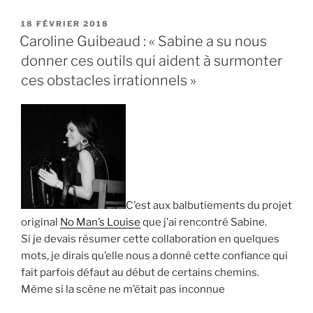
:
« Sabine
PUBLIÉ
18 FÉVRIER 2018
LE
m’a
Caroline Guibeaud : « Sabine a su nous
fait
donner ces outils qui aident à surmonter
connaître
ces obstacles irrationnels »
des
groupes
et
vivre
de
belles
rencontres » »
C’est aux balbutiements du projet
original
No Man’s Louise
que j’ai rencontré Sabine.
Si je devais résumer cette collaboration en quelques
mots, je dirais qu’elle nous a donné cette confiance qui
fait parfois défaut au début de certains chemins.
Même si la scène ne m’était pas inconnue