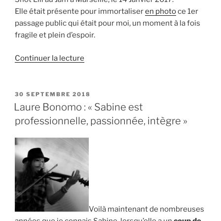
Elle était présente pour immortaliser
en photo
ce 1er
passage public qui était pour moi, un moment à la fois
fragile et plein d’espoir.
de
Continuer la lecture
« Aurélie
Agullo
:
PUBLIÉ
30 SEPTEMBRE 2018
LE
« Sabine
Laure Bonomo : « Sabine est
est
professionnelle, passionnée, intègre »
curieuse,
discrète
et
s’implique » »
Voilà maintenant de nombreuses