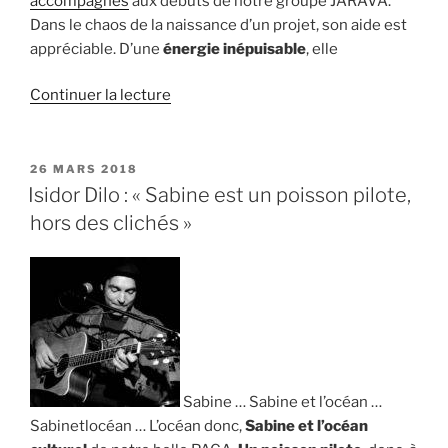
accompagnés
aux débuts de notre groupe JARAVA.
Dans le chaos de la naissance d’un projet, son aide est
appréciable. D’une
énergie inépuisable
, elle
de
Continuer la lecture
« Diana
Barzeva
:
PUBLIÉ
26 MARS 2018
LE
« Sabine,
Isidor Dilo : « Sabine est un poisson pilote,
une
hors des clichés »
énergie
inépuisable » »
Sabine … Sabine et l’océan …
Sabinetlocéan … L’océan donc,
Sabine et l’océan