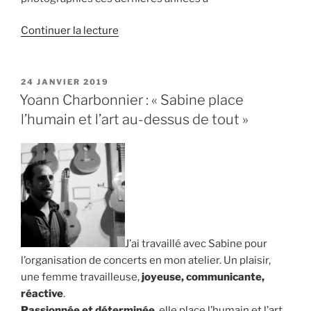
de
Continuer la lecture
« Exposition
photo
:
PUBLIÉ
24 JANVIER 2019
LE
« Regards
Yoann Charbonnier : « Sabine place
et
l’humain et l’art au-dessus de tout »
bulles
de
scènes » »
J’ai travaillé avec Sabine pour
l’organisation de concerts en mon atelier. Un plaisir,
une femme travailleuse,
joyeuse, communicante,
réactive
.
Passionnée et déterminée
, elle place l’humain et l’art