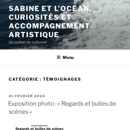
Aller
SABINE ET L'OCÉAN,
au
CURIOSITÉS ET
contenu
principal
ACCOMPAGNEMENT
ARTISTIQUE
Un océan de cultures
Menu
CATÉGORIE :
TÉMOIGNAGES
PUBLIÉ
21 FÉVRIER 2020
LE
Exposition photo : « Regards et bulles de
scènes »