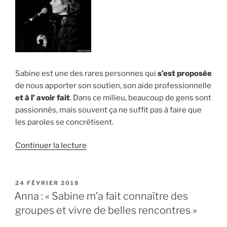
hors
des
clichés » »
Sabine est une des rares personnes qui
s’est proposée
de nous apporter son soutien, son aide professionnelle
et à l’ avoir fait
.
Dans ce milieu, beaucoup de gens sont
passionnés, mais souvent ça ne suffit pas à faire que
les paroles se concrétisent.
de
Continuer la lecture
« Charly
Keita
Sing
PUBLIÉ
24 FÉVRIER 2018
LE
:
Anna : « Sabine m’a fait connaître des
« Sabine
groupes et vivre de belles rencontres »
est