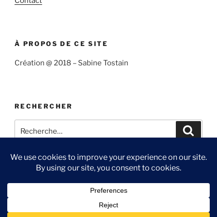
Contact
À PROPOS DE CE SITE
Création @ 2018 – Sabine Tostain
RECHERCHER
Recherche
Recher
pour
:
Suivre
Me
Ma
Contact
« Sabine
suivre
chaîne
et
sur
You
Fièrement propulsé par WordPress