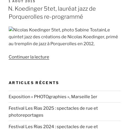
« Sabine
PUBLIÉ
1 AOÛT 2015
LE
m’a
N. Koedinger 5tet, lauréat jazz de
fait
Porquerolles re-programmé
connaître
des
Le
groupes
quintet jazz des créations de Nicolas Koedinger, primé
et
au tremplin de jazz à Porquerolles en 2012,
vivre
de
de
Continuer la lecture
belles
« N.
rencontres » »
Koedinger
5tet,
ARTICLES RÉCENTS
lauréat
jazz
Exposition « PHOTOgraphies », Marseille 1er
de
Porquerolles
Festival Les Rias 2025 : spectacles de rue et
re-
photoreportages
programmé »
Festival Les Rias 2024 : spectacles de rue et