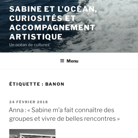
Aller
SABINE ET L'OCÉAN,
au
CURIOSITÉS ET
contenu
principal
ACCOMPAGNEMENT
ARTISTIQUE
Un océan de cultures
Menu
ÉTIQUETTE :
BANON
PUBLIÉ
24 FÉVRIER 2018
LE
Anna : « Sabine m’a fait connaître des
groupes et vivre de belles rencontres »