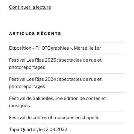
de
Continuer la lecture
« Exposition
photographique
à
ARTICLES RÉCENTS
l’Atelier
Fabre,
Exposition « PHOTOgraphies », Marseille 1er
Marseille
1er »
Festival Les Rias 2025 : spectacles de rue et
photoreportages
Festival Les Rias 2024 : spectacles de rue et
photoreportages
Festival de Salinelles, 14e édition de contes et
musiques
Festival de contes et musiques en chapelle
Tapir Quartet, le 12.03.2022