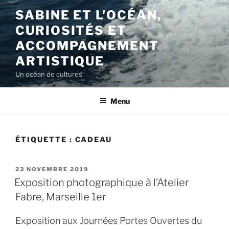
Aller
SABINE ET L'OCÉAN,
au
CURIOSITÉS ET
contenu
principal
ACCOMPAGNEMENT
ARTISTIQUE
Un océan de cultures
Menu
ÉTIQUETTE :
CADEAU
PUBLIÉ
23 NOVEMBRE 2019
LE
Exposition photographique à l’Atelier
Fabre, Marseille 1er
Exposition aux Journées Portes Ouvertes du