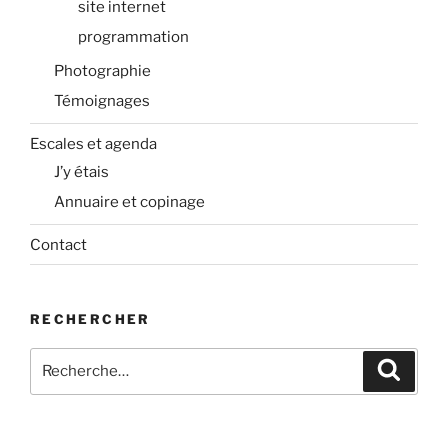
site internet
programmation
Photographie
Témoignages
Escales et agenda
J’y étais
Annuaire et copinage
Contact
RECHERCHER
Recherche
Recher
pour
: