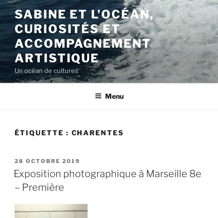
Aller
SABINE ET L'OCÉAN,
au
CURIOSITÉS ET
contenu
principal
ACCOMPAGNEMENT
ARTISTIQUE
Un océan de cultures
Menu
ÉTIQUETTE :
CHARENTES
PUBLIÉ
28 OCTOBRE 2019
LE
Exposition photographique à Marseille 8e
– Première