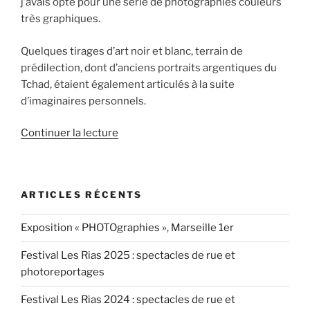
j’avais opté pour une série de photographies couleurs
très graphiques.
Quelques tirages d’art noir et blanc, terrain de
prédilection, dont d’anciens portraits argentiques du
Tchad, étaient également articulés à la suite
d’imaginaires personnels.
de
Continuer la lecture
« Exposition
photographique
à
ARTICLES RÉCENTS
Marseille
8e
Exposition « PHOTOgraphies », Marseille 1er
–
Première »
Festival Les Rias 2025 : spectacles de rue et
photoreportages
Festival Les Rias 2024 : spectacles de rue et