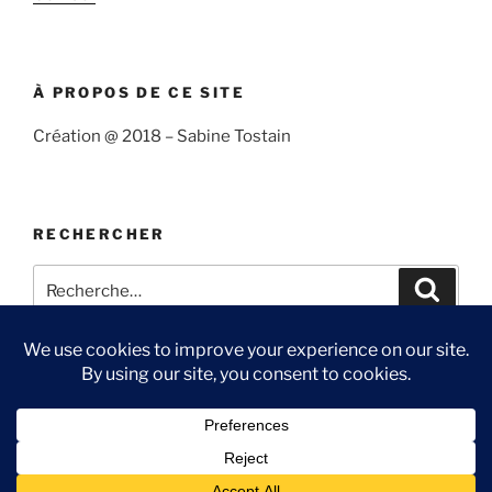
À PROPOS DE CE SITE
Création @ 2018 – Sabine Tostain
RECHERCHER
Recherche
Recher
pour
:
Suivre
Me
Ma
Contact
« Sabine
suivre
chaîne
et
sur
You
Fièrement propulsé par WordPress