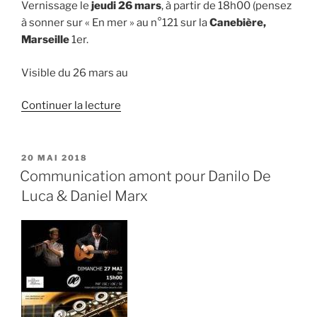
Vernissage le
jeudi 26 mars
, à partir de 18h00 (pensez
à sonner sur « En mer » au n°121 sur la
Canebière,
Marseille
1er.
Visible du 26 mars au
de
Continuer la lecture
« Exposition
« PHOTOgraphies »,
Marseille
PUBLIÉ
20 MAI 2018
LE
1er »
Communication amont pour Danilo De
Luca & Daniel Marx