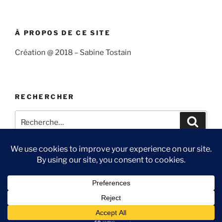
À PROPOS DE CE SITE
Création @ 2018 – Sabine Tostain
RECHERCHER
Recherche
Recher
pour
:
Suivre
Me
Ma
Contact
« Sabine
suivre
chaîne
et
sur
You
Fièrement propulsé par WordPress
l’océan »
Twitter
Tube