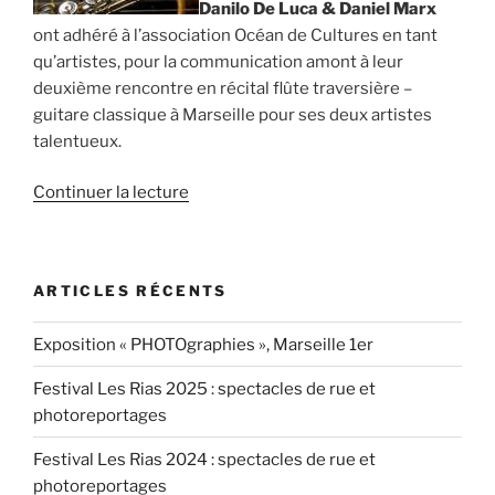
Danilo De Luca & Daniel Marx
ont adhéré à l’association Océan de Cultures en tant
qu’artistes, pour la communication amont à leur
deuxième rencontre en récital flûte traversière –
guitare classique à Marseille pour ses deux artistes
talentueux.
de
Continuer la lecture
« Communication
amont
pour
ARTICLES RÉCENTS
Danilo
De
Exposition « PHOTOgraphies », Marseille 1er
Luca
&
Festival Les Rias 2025 : spectacles de rue et
Daniel
photoreportages
Marx »
Festival Les Rias 2024 : spectacles de rue et
photoreportages