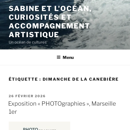
Aller
SABINE ET L'OCÉAN,
au
CURIOSITÉS ET
contenu
principal
ACCOMPAGNEMENT
ARTISTIQUE
Un océan de cultures
Menu
ÉTIQUETTE :
DIMANCHE DE LA CANEBIÈRE
PUBLIÉ
26 FÉVRIER 2026
LE
Exposition « PHOTOgraphies », Marseille
1er