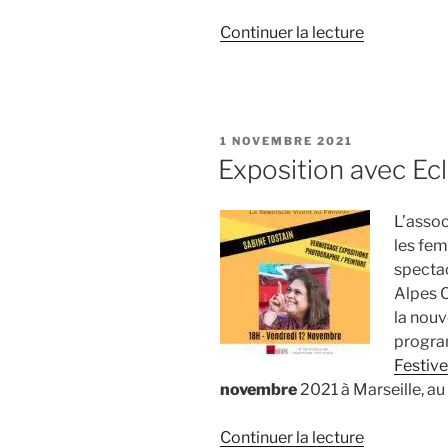
de
Continuer la lecture
« Expositio
« PHOTOgra
Marseille
1er »
PUBLIÉ
1 NOVEMBRE 2021
LE
Exposition avec Ec
L’asso
les fem
spectac
Alpes C
la nouv
progra
Festiv
novembre
2021 à Marseille, au
de
Continuer la lecture