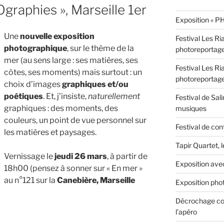
graphies », Marseille 1er
Exposition « PH
Une
nouvelle exposition
Festival Les Ri
photographique
, sur le thème de la
photoreportag
mer (au sens large : ses matières, ses
Festival Les Ri
côtes, ses moments) mais surtout : un
photoreportag
choix d’images
graphiques et/ou
poétiques
. Et, j’insiste,
naturellement
Festival de Sali
graphiques : des moments, des
musiques
couleurs, un point de vue personnel sur
Festival de con
les matières et paysages.
Tapir Quartet, 
Vernissage le
jeudi 26 mars
, à partir de
Exposition ave
18h00 (pensez à sonner sur « En mer »
au n°121 sur la
Canebière, Marseille
Exposition phot
Décrochage con
l’apéro