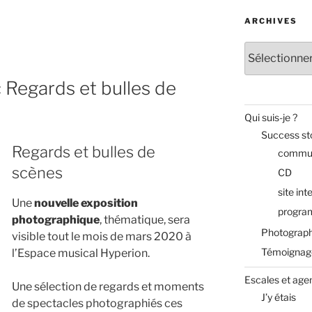
n
ARCHIVES
Archives
« Regards et bulles de
Qui suis-je ?
Success st
Regards et bulles de
commun
scènes
CD
site int
Une
nouvelle exposition
progra
photographique
, thématique, sera
Photograph
visible tout le mois de mars 2020 à
Témoignag
l’Espace musical Hyperion.
Escales et age
Une sélection de regards et moments
J’y étais
de spectacles photographiés ces