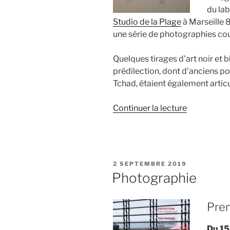
du la
Studio de la Plage
à Marseille 8
une série de photographies cou
Quelques tirages d’art noir et b
prédilection, dont d’anciens po
Tchad, étaient également articu
de
Continuer la lecture
« Expositio
photograp
à
Marseille
PUBLIÉ
2 SEPTEMBRE 2019
8e
LE
Photographie
–
Première »
Prem
Du 15