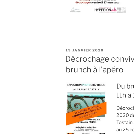
PUBLIÉ
19 JANVIER 2020
LE
Décrochage convivi
brunch à l’apéro
Du br
11h à
Décroch
2020 de
Tostain, 
au 25 co