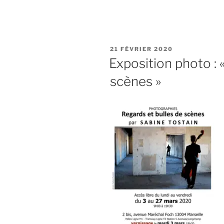
« Expositio
avec
Eclosion
13 »
PUBLIÉ
21 FÉVRIER 2020
LE
Exposition photo : 
scènes »