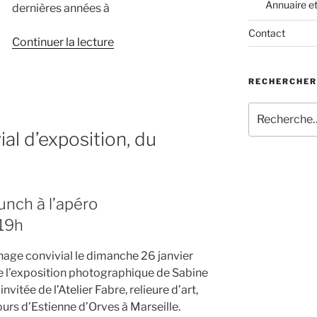
Annuaire e
dernières années à
Contact
de
Continuer la lecture
« Exposition
photo
RECHERCHER
:
« Regards
Recherche
pour
et
al d’exposition, du
:
bulles
de
scènes » »
unch à l’apéro
 19h
age convivial le dimanche 26 janvier
 l’exposition photographique de Sabine
invitée de l’Atelier Fabre, relieure d’art,
urs d’Estienne d’Orves à Marseille.