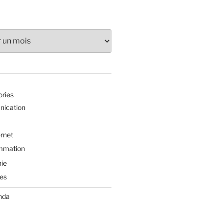
ories
ication
ernet
mmation
ie
es
nda