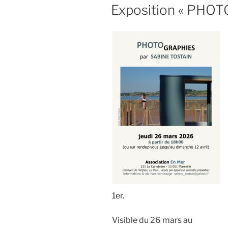
LE
Exposition « PHOTO
1er.
Visible du 26 mars au