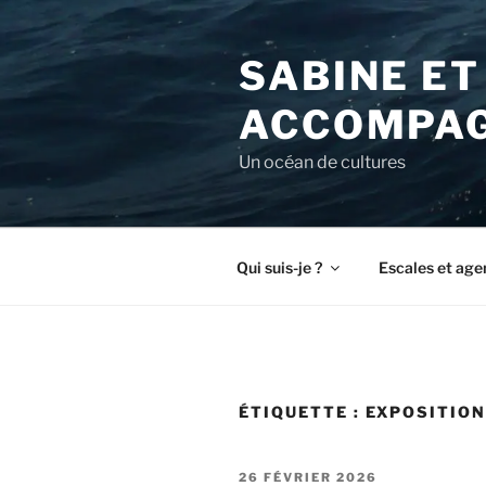
Aller
au
SABINE ET
contenu
principal
ACCOMPAG
Un océan de cultures
Qui suis-je ?
Escales et age
ÉTIQUETTE :
EXPOSITIO
PUBLIÉ
26 FÉVRIER 2026