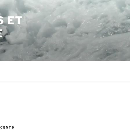
S ET
E
ÉCENTS