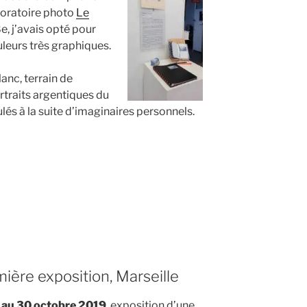
boratoire photo
Le
e, j’avais opté pour
leurs très graphiques.
lanc, terrain de
rtraits argentiques du
lés à la suite d’imaginaires personnels.
n
hique
ière exposition, Marseille
 au 30 octobre 2019
, exposition d’une