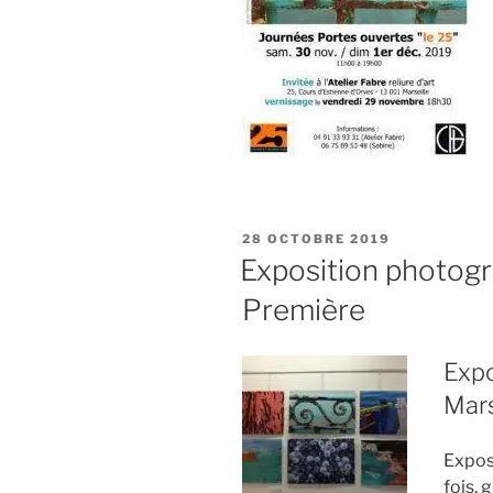
PUBLIÉ
28 OCTOBRE 2019
LE
Exposition photogr
Première
Expo
Mars
Expos
fois, 