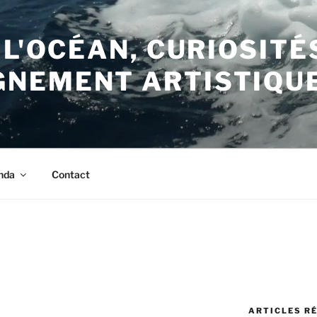
 L'OCÉAN, CURIOSITÉ
NEMENT ARTISTIQU
nda
Contact
N
ARTICLES R