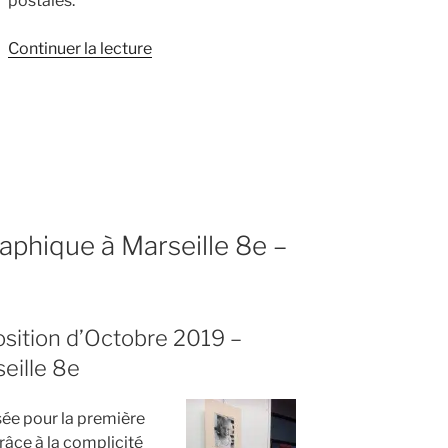
postales.
de
Continuer la lecture
« Exposition
photographique
à
l’Atelier
Fabre,
Marseille
1er »
aphique à Marseille 8e –
sition d’Octobre 2019 –
eille 8e
ée pour la première
grâce à la complicité