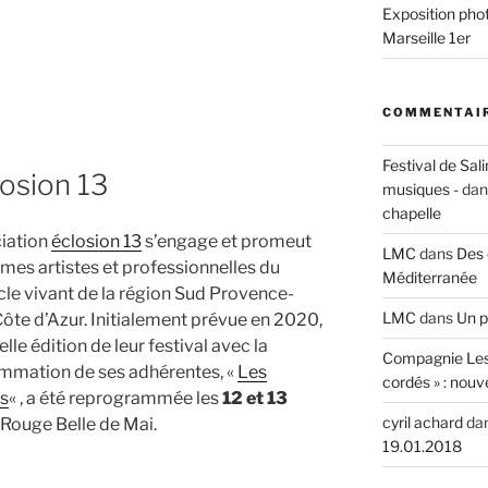
Exposition phot
Marseille 1er
n
phies »,
COMMENTAIR
Festival de Sali
losion 13
musiques -
da
chapelle
ciation
éclosion 13
s’engage et promeut
LMC
dans
Des 
mes artistes et professionnelles du
Méditerranée
le vivant de la région Sud Provence-
LMC
dans
Un p
ôte d’Azur. Initialement prévue en 2020,
elle édition de leur festival avec la
Compagnie Les
mmation de ses adhérentes, «
Les
cordés » : nouv
es
« , a été reprogrammée les
12 et 13
cyril achard
da
 Rouge Belle de Mai.
19.01.2018