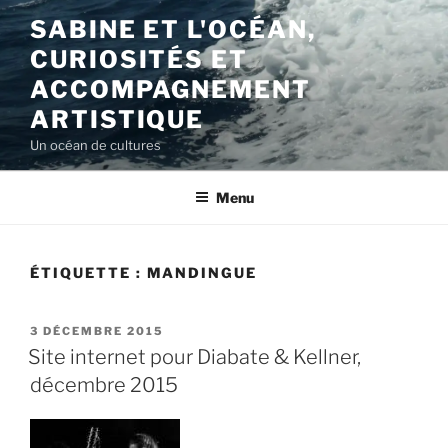
Aller
SABINE ET L'OCÉAN,
au
CURIOSITÉS ET
contenu
principal
ACCOMPAGNEMENT
ARTISTIQUE
Un océan de cultures
Menu
ÉTIQUETTE :
MANDINGUE
PUBLIÉ
3 DÉCEMBRE 2015
LE
Site internet pour Diabate & Kellner,
décembre 2015