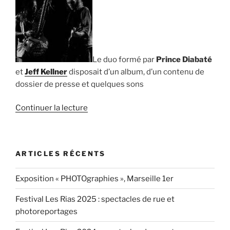
Le duo formé par
Prince Diabaté
et
Jeff Kellner
disposait d’un album, d’un contenu de
dossier de presse et quelques sons
de
Continuer la lecture
« Site
internet
pour
ARTICLES RÉCENTS
Diabate
&
Exposition « PHOTOgraphies », Marseille 1er
Kellner,
décembre
Festival Les Rias 2025 : spectacles de rue et
2015 »
photoreportages