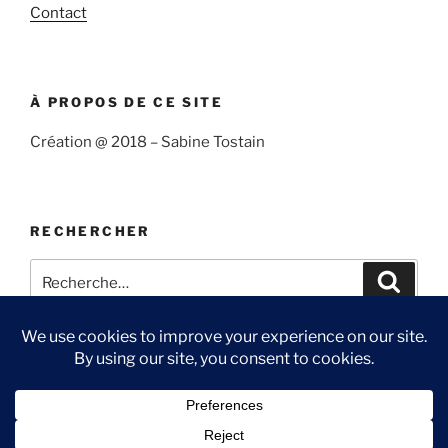
Contact
À PROPOS DE CE SITE
Création @ 2018 – Sabine Tostain
RECHERCHER
Recherche
Recher
pour
:
Suivre
Me
Ma
Contact
« Sabine
suivre
chaîne
et
sur
You