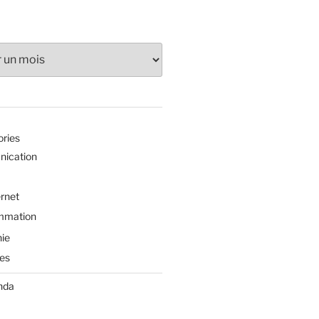
ories
ication
ernet
mmation
ie
es
nda