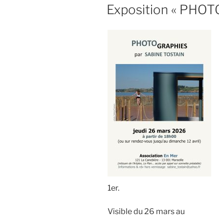
LE
Exposition « PHOTO
1er.
Visible du 26 mars au