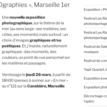
graphies », Marseille 1er
Exposition « PH
Une
nouvelle exposition
Festival Les Ri
photographique
, sur le thème de la
photoreportag
mer (au sens large : ses matières, ses
Festival Les Ri
côtes, ses moments) mais surtout : un
photoreportag
choix d’images
graphiques et/ou
poétiques
. Et, j’insiste,
naturellement
Festival de Sali
graphiques : des moments, des
musiques
couleurs, un point de vue personnel sur
Festival de con
les matières et paysages.
Tapir Quartet, 
Vernissage le
jeudi 26 mars
, à partir de
Exposition ave
18h00 (pensez à sonner sur « En mer »
au n°121 sur la
Canebière, Marseille
Exposition phot
Décrochage con
l’apéro