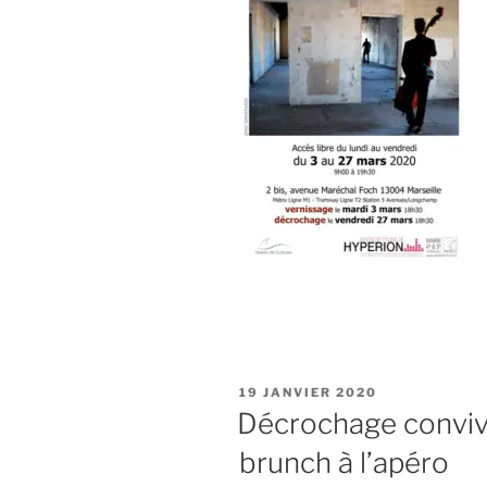
PUBLIÉ
19 JANVIER 2020
LE
Décrochage convivi
brunch à l’apéro