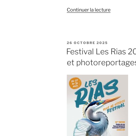
de
Continuer la lecture
« Expositio
« PHOTOgra
Marseille
1er »
PUBLIÉ
26 OCTOBRE 2025
LE
Festival Les Rias 2
et photoreportage