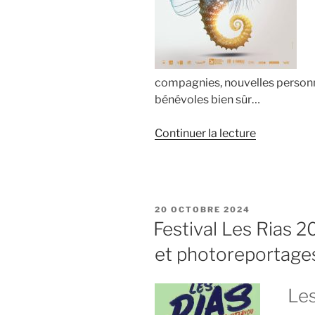
compagnies, nouvelles personne
bénévoles bien sûr…
de
Continuer la lecture
« Festival
Les
Rias
2025
PUBLIÉ
20 OCTOBRE 2024
:
LE
Festival Les Rias 2
spectacles
et photoreportage
de
rue
et
Les
photorepor