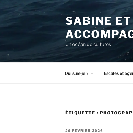
Aller
au
SABINE ET
contenu
principal
ACCOMPAG
Un océan de cultures
Qui suis-je ?
Escales et age
ÉTIQUETTE :
PHOTOGRAP
PUBLIÉ
26 FÉVRIER 2026