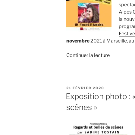
spectac
photorepor
Alpes C
la nouv
progra
Festiv
novembre
2021 à Marseille, au
de
Continuer la lecture
« Expositio
avec
Eclosion
13 »
PUBLIÉ
21 FÉVRIER 2020
LE
Exposition photo : 
scènes »