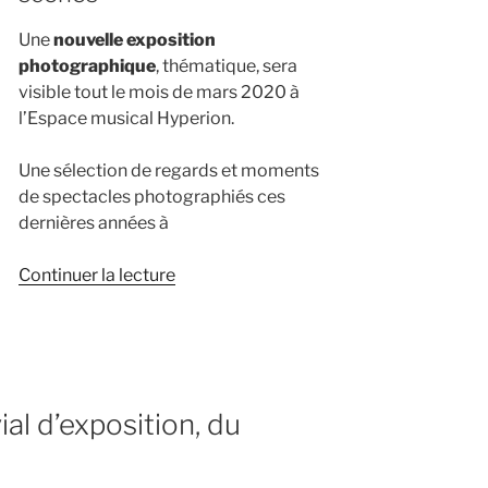
Une
nouvelle exposition
photographique
, thématique, sera
visible tout le mois de mars 2020 à
l’Espace musical Hyperion.
Une sélection de regards et moments
de spectacles photographiés ces
dernières années à
de
Continuer la lecture
« Exposition
photo
:
« Regards
et
al d’exposition, du
bulles
de
scènes » »