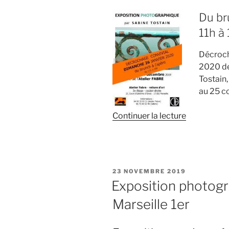
Du br
11h à
Décroch
2020 de
Tostain, 
au 25 co
de
Continuer la lecture
« Décrocha
convivial
d’expositio
du
PUBLIÉ
23 NOVEMBRE 2019
brunch
LE
Exposition photogra
à
Marseille 1er
l’apéro »