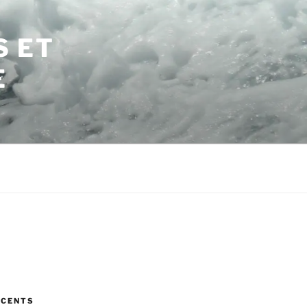
S ET
E
ÉCENTS