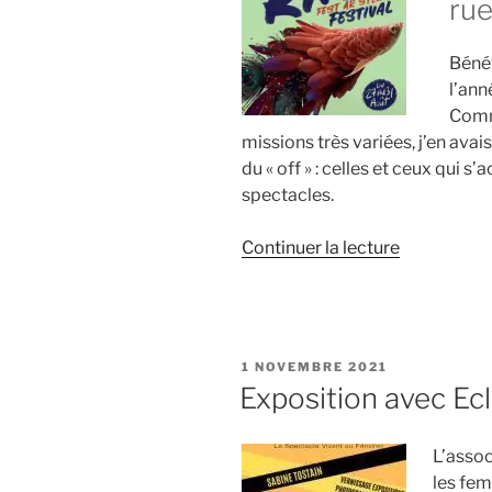
rue
Béné
l’ann
Comm
missions très variées, j’en ava
du « off » : celles et ceux qui s
spectacles.
de
Continuer la lecture
« Festival
Les
Rias
2024
PUBLIÉ
1 NOVEMBRE 2021
:
LE
Exposition avec Ec
spectacles
de
L’asso
rue
les fem
et