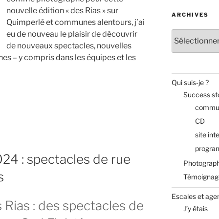
nouvelle édition « des Rias » sur
ARCHIVES
Quimperlé et communes alentours, j’ai
eu de nouveau le plaisir de découvrir
Archives
de nouveaux spectacles, nouvelles
s – y compris dans les équipes et les
Qui suis-je ?
Success st
commun
CD
site int
progra
024 : spectacles de rue
Photograph
s
Témoignag
Escales et age
 Rias : des spectacles de
J’y étais
tages »