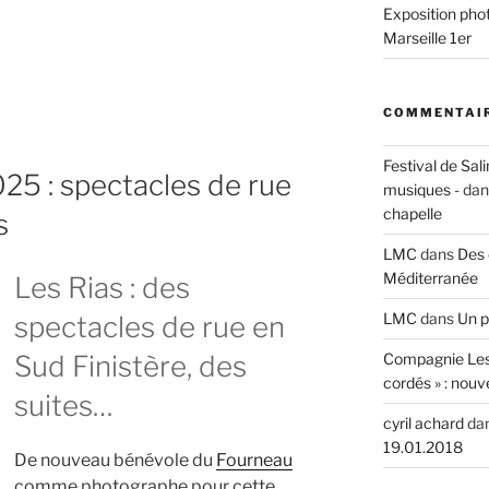
Exposition phot
Marseille 1er
n
phies »,
COMMENTAIR
Festival de Sali
025 : spectacles de rue
musiques -
da
chapelle
s
LMC
dans
Des 
Méditerranée
Les Rias : des
LMC
dans
Un p
spectacles de rue en
Compagnie Les
Sud Finistère, des
cordés » : nouv
suites…
cyril achard
da
19.01.2018
De nouveau bénévole du
Fourneau
comme photographe pour cette