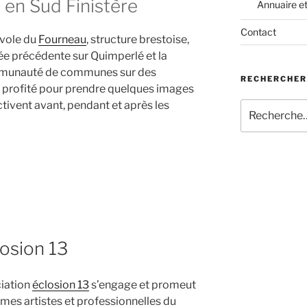
 en Sud Finistère
Annuaire e
Contact
vole du
Fourneau
, structure brestoise,
ée précédente sur Quimperlé et la
unauté de communes sur des
RECHERCHER
is profité pour prendre quelques images
’activent avant, pendant et après les
Recherche
pour
:
losion 13
ciation
éclosion 13
s’engage et promeut
mes artistes et professionnelles du