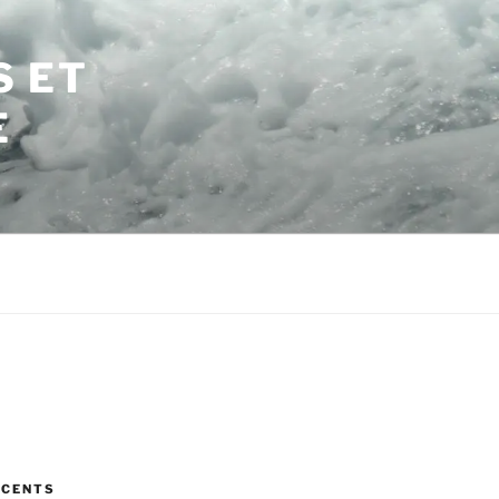
S ET
E
ÉCENTS