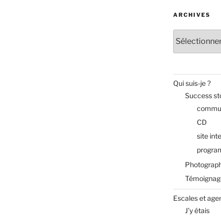
ARCHIVES
Archives
Qui suis-je ?
Success st
commun
CD
site int
progra
Photograph
Témoignag
Escales et age
J’y étais