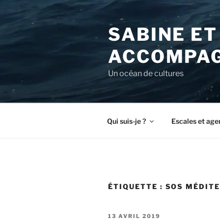
Aller
au
SABINE ET
contenu
principal
ACCOMPAG
Un océan de cultures
Qui suis-je ?
Escales et age
ÉTIQUETTE :
SOS MÉDIT
PUBLIÉ
13 AVRIL 2019