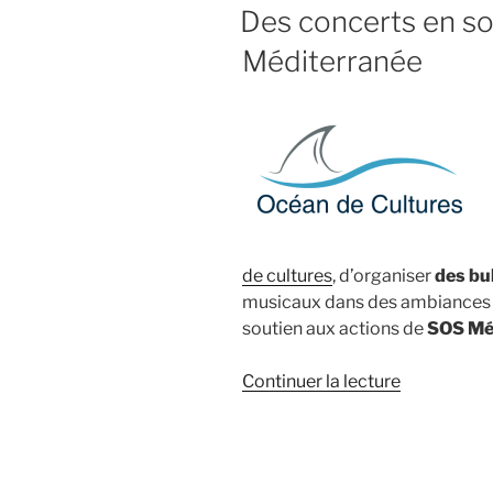
LE
Des concerts en so
Méditerranée
de cultures
, d’organiser
des bu
musicaux dans des ambiances 
soutien aux actions de
SOS Mé
de
Continuer la lecture
« Des
concerts
en
soutien