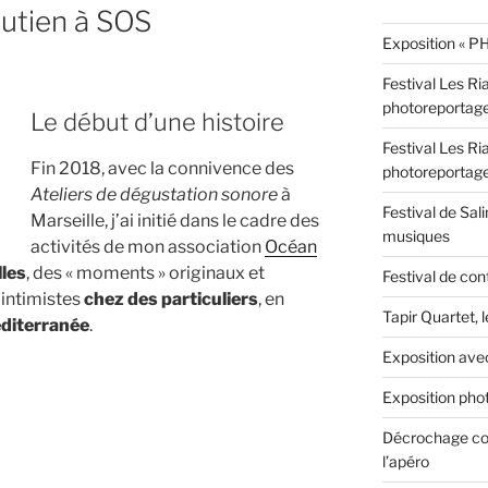
utien à SOS
Exposition « PH
Festival Les Ri
photoreportag
Le début d’une histoire
Festival Les Ri
Fin 2018, avec la connivence des
photoreportag
Ateliers de dégustation sonore
à
Festival de Sali
Marseille, j’ai initié dans le cadre des
musiques
activités de mon association
Océan
lles
, des « moments » originaux et
Festival de con
intimistes
chez des particuliers
, en
Tapir Quartet, 
diterranée
.
Exposition ave
Exposition phot
Décrochage con
l’apéro