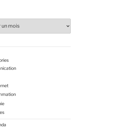
ories
ication
ernet
mmation
ie
es
nda