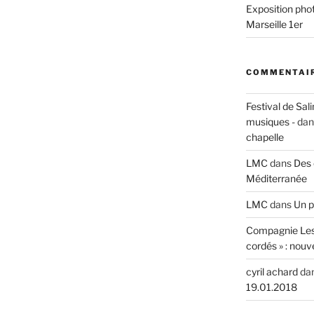
Exposition phot
Marseille 1er
ée »
COMMENTAIR
Festival de Sali
musiques -
da
chapelle
LMC
dans
Des 
Méditerranée
LMC
dans
Un p
Compagnie Les
cordés » : nouv
cyril achard
da
19.01.2018