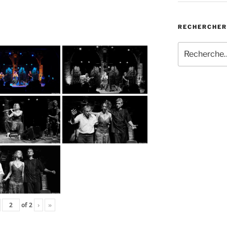
RECHERCHER
Recherche
pour
:
of
2
›
»