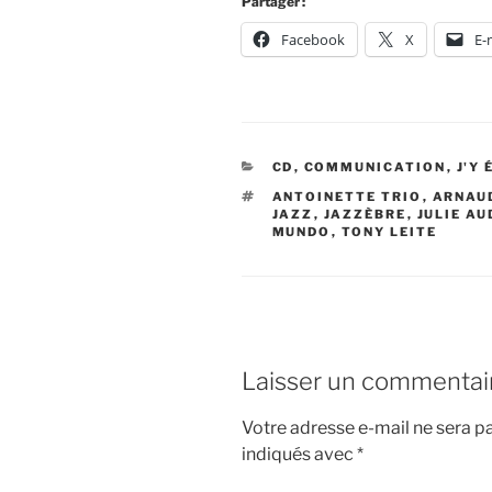
Partager :
Facebook
X
E-
CATÉGORIES
CD
,
COMMUNICATION
,
J'Y 
ÉTIQUETTES
ANTOINETTE TRIO
,
ARNAU
JAZZ
,
JAZZÈBRE
,
JULIE A
MUNDO
,
TONY LEITE
Laisser un commentai
Votre adresse e-mail ne sera pa
indiqués avec
*