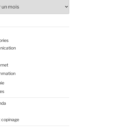
ories
ication
ernet
mmation
ie
es
nda
t copinage