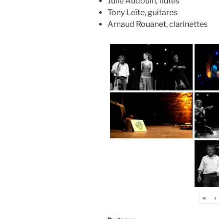
Julie Audouin, flûtes
Tony Leïte, guitares
Arnaud Rouanet, clarinettes
«
‹