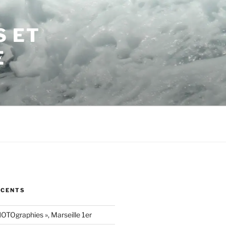
S ET
E
ÉCENTS
OTOgraphies », Marseille 1er