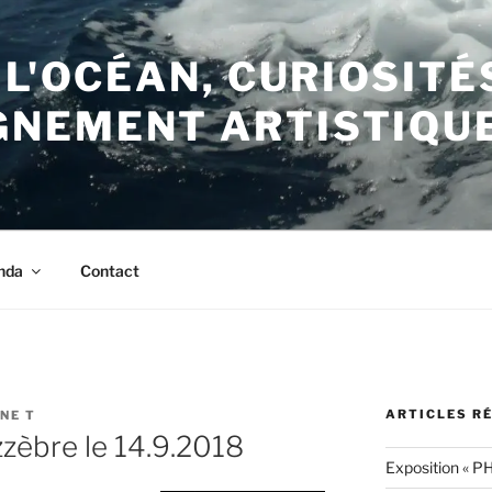
 L'OCÉAN, CURIOSITÉ
NEMENT ARTISTIQU
nda
Contact
ARTICLES R
NE T
zzèbre le 14.9.2018
Exposition « PH