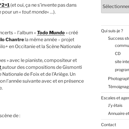
Archives
*2+1
(et oui, ça ne s’invente pas dans
 pour un «
tout monde
« …).
Qui suis-je ?
ncerts – l’album «
Todo Mundo
» créé
Success st
ilo Chantre
la même année – projet
commun
ilo+ en Occitanie et la Scène Nationale
CD
mes
» avec le pianiste, compositeur et
site int
t
autour des compositions de Gismonti
progra
 Nationale de Foix et de l’Ariège. Un
Photograph
ion l’année suivante avec et en présence
Témoignag
e.
Escales et age
J’y étais
Annuaire e
scène de :
Contact