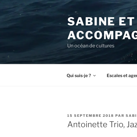
Aller
au
SABINE ET
contenu
principal
ACCOMPAG
Un océan de cultures
Qui suis-je ?
Escales et age
PUBLIÉ
15 SEPTEMBRE 2018
PAR
SABI
LE
Antoinette Trio, Ja