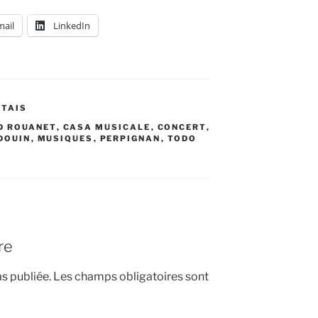
mail
LinkedIn
ÉTAIS
D ROUANET
,
CASA MUSICALE
,
CONCERT
,
UDOUIN
,
MUSIQUES
,
PERPIGNAN
,
TODO
re
s publiée.
Les champs obligatoires sont