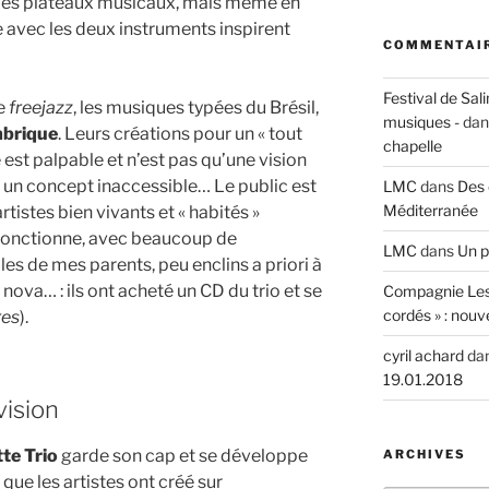
r les plateaux musicaux, mais même en
e avec les deux instruments inspirent
COMMENTAIR
Festival de Sali
re
freejazz
, les musiques typées du Brésil,
musiques -
da
mbrique
. Leurs créations pour un « tout
chapelle
est palpable et n’est pas qu’une vision
e un concept inaccessible… Le public est
LMC
dans
Des 
Méditerranée
artistes bien vivants et « habités »
 fonctionne, avec beaucoup de
LMC
dans
Un p
illes de mes parents, peu enclins a priori à
 nova… : ils ont acheté un CD du trio et se
Compagnie Les
cordés » : nouv
res
).
cyril achard
da
19.01.2018
vision
te Trio
garde son cap et se développe
ARCHIVES
que les artistes ont créé sur