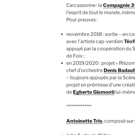
Carcassonne : la
Compagnie 3
l’esprit de
tout le monde
, même
Pour preuves :
novembre 2018 : sortie – en co
avec l’artiste cap-verdien
Téof
appuyé par la coopération du S
de Foix ;
en 2019/2020 : projet «
Rhizo
chef d’orchestre
Denis Badaul
– toujours appuyés par la Scène
projet en prémisse d’une créat
de
Egberto Gismonti
lui-mêm
**************
Antoinette Trio
, composé sur 