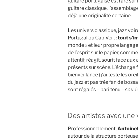
guitare portugaise est rare su
guitare classique, l’assemblag
déjà une originalité certaine.
Les univers classique, jazz voi
Portugal ou Cap Vert :
tout s’i
monde » et leur propre langage 
de l’esprit sur le papier, comm
attentif, réagit, sourit face aux 
présents sur scène. L’échange
bienveillance (j’ai testé les ore
du jazz et pas très fan de bossa
sont régalés – pari tenu –
souri
Des artistes avec une 
Professionnellement,
Antoinet
autour de la structure porteuse 