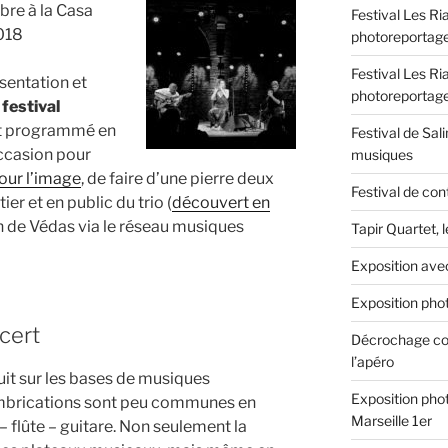
èbre à la Casa
Festival Les Ri
2018
photoreportag
Festival Les Ri
ésentation et
photoreportag
u
festival
tait programmé en
Festival de Sali
occasion pour
musiques
our l’image
, de faire d’une pierre deux
Festival de con
ier et en public du trio (
découvert en
 de Védas via le réseau musiques
Tapir Quartet, 
Exposition ave
Exposition phot
cert
Décrochage con
l’apéro
ruit sur les bases de musiques
Exposition phot
 imbrications sont peu communes en
Marseille 1er
– flûte – guitare. Non seulement la