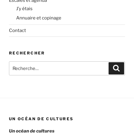
Escales et agenda
J’y étais
Annuaire et copinage
Contact
RECHERCHER
Recherche
Recher
pour
:
UN OCÉAN DE CULTURES
Un océan de cultures