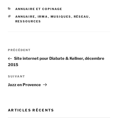
CATÉGORIES
ANNUAIRE ET COPINAGE
ÉTIQUETTES
ANNUAIRE
,
IRMA
,
MUSIQUES
,
RÉSEAU
,
RESSOURCES
Navigation
Article
PRÉCÉDENT
de
précédent
Site internet pour Diabate & Kellner, décembre
l’article
2015
Article
SUIVANT
suivant
Jazz en Provence
ARTICLES RÉCENTS