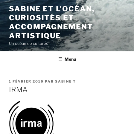
Aller
SABINE ET L'OCÉAN,
au
CURIOSITÉS ET
contenu
principal
ACCOMPAGNEMENT
ARTISTIQUE
Un océan de cultures
Menu
PUBLIÉ
1 FÉVRIER 2016
PAR
SABINE T
LE
IRMA