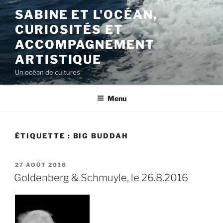
Aller
SABINE ET L'OCÉAN,
au
CURIOSITÉS ET
contenu
principal
ACCOMPAGNEMENT
ARTISTIQUE
Un océan de cultures
Menu
ÉTIQUETTE :
BIG BUDDAH
PUBLIÉ
27 AOÛT 2016
LE
Goldenberg & Schmuyle, le 26.8.2016