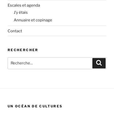
Escales et agenda
J’y étais
Annuaire et copinage
Contact
RECHERCHER
Recherche
Recher
pour
:
UN OCÉAN DE CULTURES