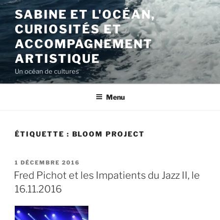
Aller
SABINE ET L'OCÉAN,
au
CURIOSITÉS ET
contenu
principal
ACCOMPAGNEMENT
ARTISTIQUE
Un océan de cultures
Menu
ÉTIQUETTE :
BLOOM PROJECT
PUBLIÉ
1 DÉCEMBRE 2016
LE
Fred Pichot et les Impatients du Jazz II, le
16.11.2016