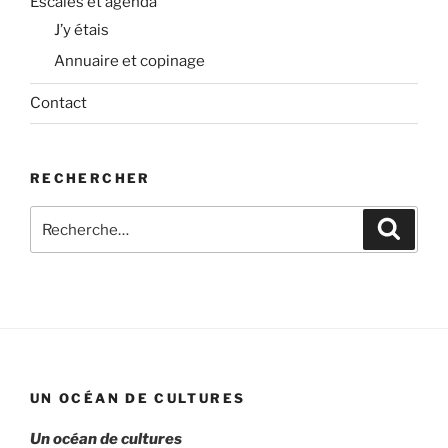
Escales et agenda
J’y étais
Annuaire et copinage
Contact
RECHERCHER
Recherche
Recher
pour
:
UN OCÉAN DE CULTURES
Un océan de cultures