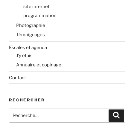
site internet
programmation
Photographie
Témoignages
Escales et agenda
J’y étais
Annuaire et copinage
Contact
RECHERCHER
Recherche
Recher
pour
: