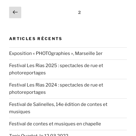
Riccardo
Pagination
Page
Page
2
Del
précédente
des
Fra,
publications
le
12.5.2017 »
ARTICLES RÉCENTS
Exposition « PHOTOgraphies », Marseille 1er
Festival Les Rias 2025 : spectacles de rue et
photoreportages
Festival Les Rias 2024 : spectacles de rue et
photoreportages
Festival de Salinelles, 14e édition de contes et
musiques
Festival de contes et musiques en chapelle