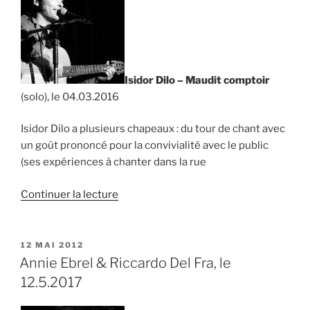
Isidor Dilo – Maudit comptoir
(solo), le 04.03.2016
Isidor Dilo a plusieurs chapeaux : du tour de chant avec
un goût prononcé pour la convivialité avec le public
(ses expériences à chanter dans la rue
de
Continuer la lecture
« Isidor
Dilo
–
PUBLIÉ
12 MAI 2012
LE
Maudit
Annie Ebrel & Riccardo Del Fra, le
comptoir
12.5.2017
(solo),
le