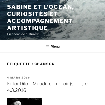
Aller
SABINE ET L'OCÉAN,
au
CURIOSITÉS ET
contenu
principal
ACCOMPAGNEMENT
ARTISTIQUE
Un océan de cultures
Menu
ÉTIQUETTE :
CHANSON
PUBLIÉ
4 MARS 2016
LE
Isidor Dilo – Maudit comptoir (solo), le
4.3.2016