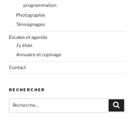
programmation
Photographie
Témoignages
Escales et agenda
J’y étais
Annuaire et copinage
Contact
RECHERCHER
Recherche
Recher
pour
: