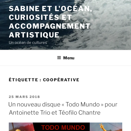
Aller
SABINE ET L'OCÉAN,
au
CURIOSITÉS ET
contenu
principal
ACCOMPAGNEMENT
ARTISTIQUE
Un océan de cultures
Menu
ÉTIQUETTE :
COOPÉRATIVE
PUBLIÉ
25 MARS 2018
LE
Un nouveau disque « Todo Mundo » pour
Antoinette Trio et Téofilo Chantre