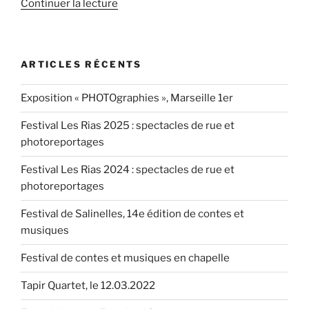
de
Continuer la lecture
« Un
nouveau
disque
ARTICLES RÉCENTS
« Todo
Mundo »
Exposition « PHOTOgraphies », Marseille 1er
pour
Antoinette
Festival Les Rias 2025 : spectacles de rue et
Trio
photoreportages
et
Téofilo
Festival Les Rias 2024 : spectacles de rue et
Chantre »
photoreportages
Festival de Salinelles, 14e édition de contes et
musiques
Festival de contes et musiques en chapelle
Tapir Quartet, le 12.03.2022