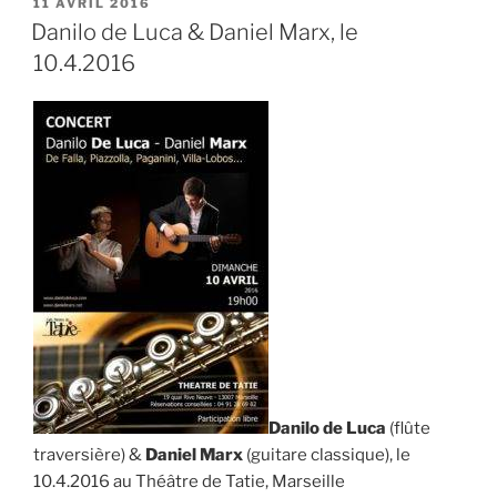
Sheinka,
PUBLIÉ
11 AVRIL 2016
LE
spectacle
Danilo de Luca & Daniel Marx, le
conte
10.4.2016
tzigane
et
musiques… »
Danilo de Luca
(flûte
traversière) &
Daniel Marx
(guitare classique), le
10.4.2016 au Théâtre de Tatie, Marseille