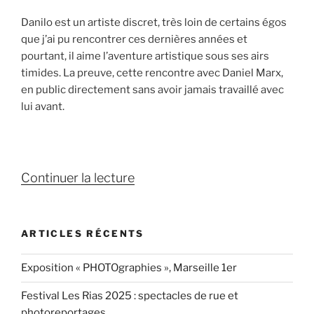
Danilo est un artiste discret, très loin de certains égos
que j’ai pu rencontrer ces dernières années et
pourtant, il aime l’aventure artistique sous ses airs
timides. La preuve, cette rencontre avec Daniel Marx,
en public directement sans avoir jamais travaillé avec
lui avant.
de
Continuer la lecture
« Danilo
de
Luca
ARTICLES RÉCENTS
&
Daniel
Exposition « PHOTOgraphies », Marseille 1er
Marx,
Festival Les Rias 2025 : spectacles de rue et
le
photoreportages