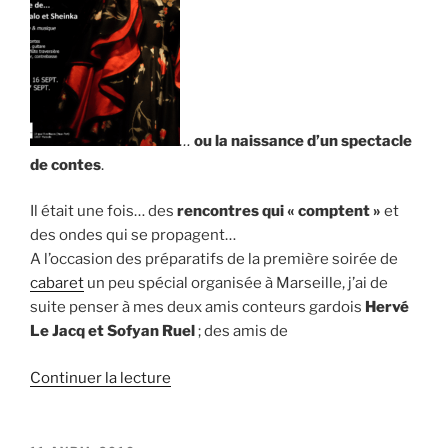
&
Daniel
Marx »
…
ou la naissance d’u
n spectacle
de contes
.
Il était une fois… des
rencontres qui « comptent »
et
des ondes qui se propagent…
A l’occasion des préparatifs de la première soirée de
cabaret
un peu spécial organisée à Marseille, j’ai de
suite penser à mes deux amis conteurs gardois
Hervé
Le Jacq et Sofyan Ruel
; des amis de
de
Continuer la lecture
« Kalo
et