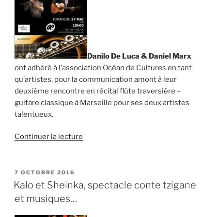
Danilo De Luca & Daniel Marx
ont adhéré à l’association Océan de Cultures en tant
qu’artistes, pour la communication amont à leur
deuxième rencontre en récital flûte traversière –
guitare classique à Marseille pour ses deux artistes
talentueux.
de
Continuer la lecture
« Communication
amont
pour
PUBLIÉ
7 OCTOBRE 2016
LE
Danilo
Kalo et Sheinka, spectacle conte tzigane
De
et musiques…
Luca