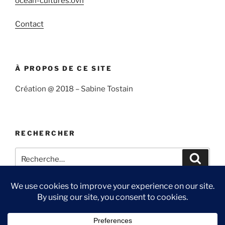
ocean-cultures.ovh
Contact
À PROPOS DE CE SITE
Création @ 2018 – Sabine Tostain
RECHERCHER
Recherche
Recher
pour
:
Suivre
Me
Ma
Contact