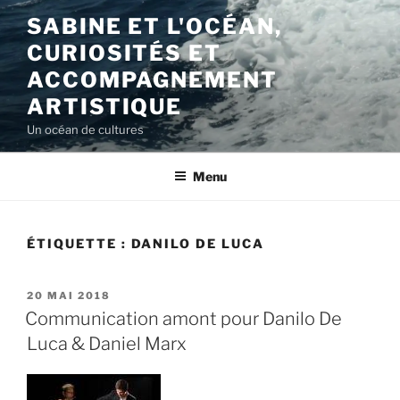
Aller
SABINE ET L'OCÉAN,
au
CURIOSITÉS ET
contenu
principal
ACCOMPAGNEMENT
ARTISTIQUE
Un océan de cultures
Menu
ÉTIQUETTE :
DANILO DE LUCA
PUBLIÉ
20 MAI 2018
LE
Communication amont pour Danilo De
Luca & Daniel Marx