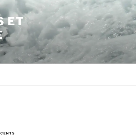
S ET
E
ÉCENTS