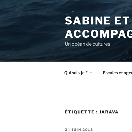
Aller
au
SABINE ET
contenu
principal
ACCOMPAG
Un océan de cultures
Qui suis-je ?
Escales et age
ÉTIQUETTE :
JARAVA
PUBLIÉ
24 JUIN 2018