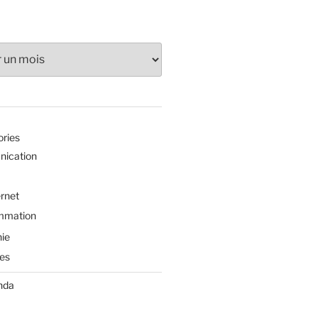
ories
ication
ernet
mmation
ie
es
nda