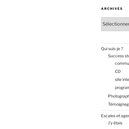
ARCHIVES
»
Archives
Qui suis-je ?
Success st
commun
CD
site int
progra
Photograph
Témoignag
Escales et age
J’y étais