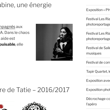
abine, une énergie
Exposition « PH
Festival Les Ri
photoreportag
mpagnés
aux
A. Dans le chaos
Festival Les Ri
 aide est
photoreportag
puisable
, elle
Festival de Sali
musiques
Festival de con
Tapir Quartet, 
Exposition ave
re de Tatie – 2016/2017
Exposition phot
» »
Décrochage con
l’apéro