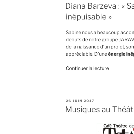
LE
Diana Barzeva : « S
inépuisable »
Sabine nous a beaucoup
acco
débuts de notre groupe JARAV
de la naissance d’un projet, son
appréciable. D’une
énergie iné
de
Continuer la lecture
« Diana
Barzeva
:
« Sabine,
PUBLIÉ
26 JUIN 2017
une
LE
Musiques au Théât
énergie
inépuisable 