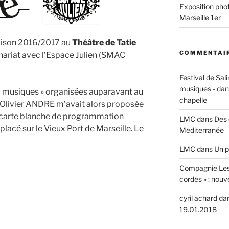
Exposition phot
Marseille 1er
aison 2016/2017 au
Théâtre de Tatie
COMMENTAIR
enariat avec l’Espace Julien (SMAC
Festival de Sali
musiques -
da
 « musiques » organisées auparavant au
chapelle
r Olivier ANDRE m’avait alors proposée
e carte blanche de programmation
LMC
dans
Des 
 placé sur le Vieux Port de Marseille. Le
Méditerranée
LMC
dans
Un p
Compagnie Les
cordés » : nouv
cyril achard
da
19.01.2018