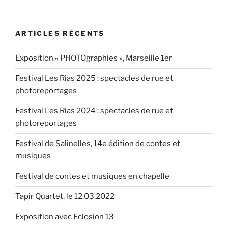
Waro
:
ARTICLES RÉCENTS
échanges
publics
Exposition « PHOTOgraphies », Marseille 1er
à
Marseille,
Festival Les Rias 2025 : spectacles de rue et
le
photoreportages
10.3.2018 »
Festival Les Rias 2024 : spectacles de rue et
photoreportages
Festival de Salinelles, 14e édition de contes et
musiques
Festival de contes et musiques en chapelle
Tapir Quartet, le 12.03.2022
Exposition avec Eclosion 13