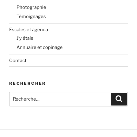
Photographie
Témoignages
Escales et agenda
J’y étais
Annuaire et copinage
Contact
RECHERCHER
Recherche
Recher
pour
: