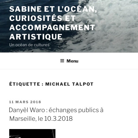
Aller
SABINE ET L'OCÉAN,
au
CURIOSITÉS ET
contenu
principal
ACCOMPAGNEMENT
ARTISTIQUE
Un océan de cultures
Menu
ÉTIQUETTE :
MICHAEL TALPOT
PUBLIÉ
11 MARS 2018
LE
Danyèl Waro : échanges publics à
Marseille, le 10.3.2018