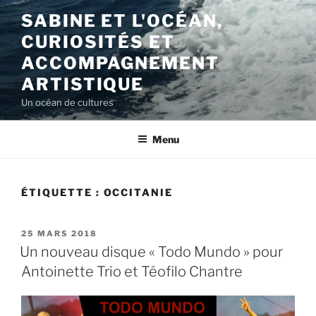
Aller
SABINE ET L'OCÉAN,
au
CURIOSITÉS ET
contenu
principal
ACCOMPAGNEMENT
ARTISTIQUE
Un océan de cultures
Menu
ÉTIQUETTE :
OCCITANIE
PUBLIÉ
25 MARS 2018
LE
Un nouveau disque « Todo Mundo » pour
Antoinette Trio et Téofilo Chantre