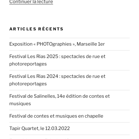
de
Continuer la lecture
« Un
nouveau
disque
ARTICLES RÉCENTS
« Todo
Mundo »
Exposition « PHOTOgraphies », Marseille 1er
pour
Antoinette
Festival Les Rias 2025 : spectacles de rue et
Trio
photoreportages
et
Téofilo
Festival Les Rias 2024 : spectacles de rue et
Chantre »
photoreportages
Festival de Salinelles, 14e édition de contes et
musiques
Festival de contes et musiques en chapelle
Tapir Quartet, le 12.03.2022