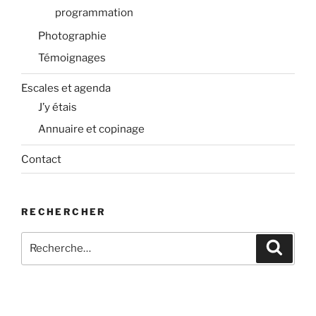
programmation
Photographie
Témoignages
Escales et agenda
J’y étais
Annuaire et copinage
Contact
RECHERCHER
Recherche
Recher
pour
: