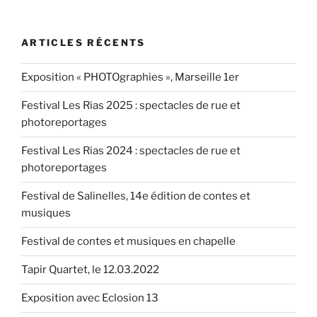
de
Cornouaille
ARTICLES RÉCENTS
2019,
des
Exposition « PHOTOgraphies », Marseille 1er
trophées
pour
Festival Les Rias 2025 : spectacles de rue et
solistes
photoreportages
et
duos »
Festival Les Rias 2024 : spectacles de rue et
photoreportages
Festival de Salinelles, 14e édition de contes et
musiques
Festival de contes et musiques en chapelle
Tapir Quartet, le 12.03.2022
Exposition avec Eclosion 13