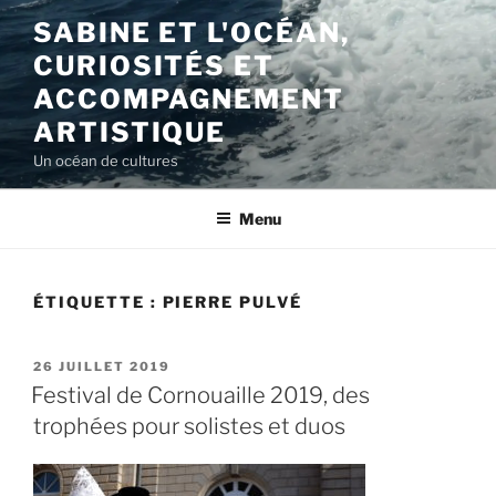
Aller
SABINE ET L'OCÉAN,
au
CURIOSITÉS ET
contenu
principal
ACCOMPAGNEMENT
ARTISTIQUE
Un océan de cultures
Menu
ÉTIQUETTE :
PIERRE PULVÉ
PUBLIÉ
26 JUILLET 2019
LE
Festival de Cornouaille 2019, des
trophées pour solistes et duos