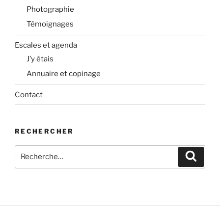
Photographie
Témoignages
Escales et agenda
J’y étais
Annuaire et copinage
Contact
RECHERCHER
Recherche
Recher
pour
: