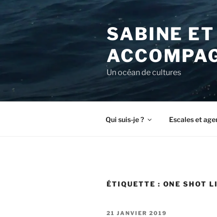
Aller
au
SABINE ET
contenu
principal
ACCOMPAG
Un océan de cultures
Qui suis-je ?
Escales et age
ÉTIQUETTE :
ONE SHOT LI
PUBLIÉ
21 JANVIER 2019