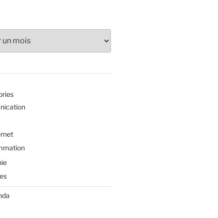
ories
ication
ernet
mmation
ie
es
nda