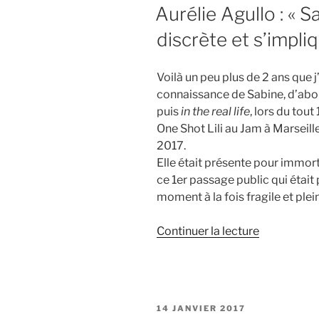
LE
Aurélie Agullo : « S
discrète et s’impli
Voilà un peu plus de 2 ans que j’a
connaissance de Sabine, d’abo
puis
in the real life
, lors du tout
One Shot Lili au Jam à Marseille
2017.
Elle était présente pour immor
ce 1er passage public qui était
moment à la fois fragile et plein
de
Continuer la lecture
« Aurélie
Agullo
:
« Sabine
PUBLIÉ
14 JANVIER 2017
est
LE