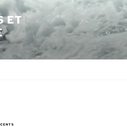
S ET
E
ÉCENTS