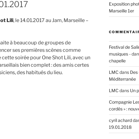
.01.2017
Exposition phot
Marseille 1er
t Lili
, le 14.01.2017 au Jam, Marseille –
 »
COMMENTAIR
haite à beaucoup de groupes de
Festival de Sali
cer ses premières scènes comme
musiques -
da
e cette soirée pour One Shot Lili, avec un
chapelle
rseillais bien complet : des amis certes
LMC
dans
Des 
iciens, des habitués du lieu.
Méditerranée
LMC
dans
Un p
Compagnie Les
cordés » : nouv
cyril achard
da
»
19.01.2018