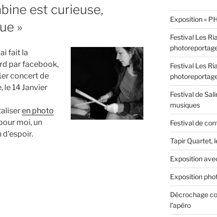
abine est curieuse,
Exposition « PH
que »
Festival Les Ri
photoreportag
i fait la
rd par facebook,
Festival Les Ri
 1er concert de
photoreportag
, le 14 Janvier
Festival de Sali
musiques
taliser
en photo
 pour moi, un
Festival de con
 d’espoir.
Tapir Quartet, 
Exposition ave
Exposition phot
Décrochage con
l’apéro