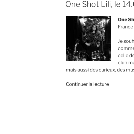
One Shot Lili, le 14
curieuse,
discrète
One Sho
et
France
s’implique »
Je sou
commen
celle d
club ma
mais aussi des curieux, des mus
de
Continuer la lecture
« One
Shot
Lili,
le
14.01.2017 