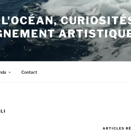
 L'OCÉAN, CURIOSITÉ
NEMENT ARTISTIQU
nda
Contact
LI
ARTICLES R