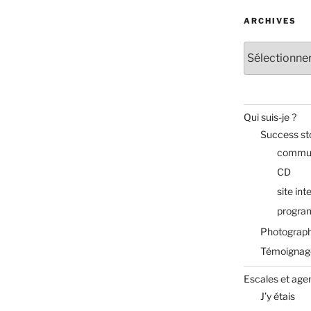
ARCHIVES
Archives
Qui suis-je ?
Success st
commun
CD
site int
progra
Photograph
Témoignag
Escales et age
J’y étais