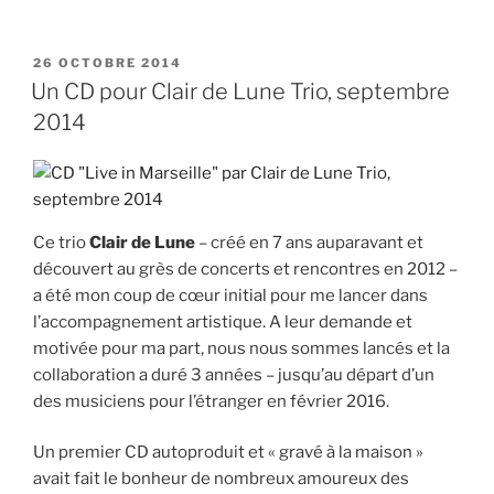
« Clair
de
Lune
PUBLIÉ
26 OCTOBRE 2014
LE
Trio,
Un CD pour Clair de Lune Trio, septembre
un
2014
management
pendant
3
ans »
Ce trio
Clair de Lune
– créé en 7 ans auparavant et
découvert au grès de concerts et rencontres en 2012 –
a été mon coup de cœur initial pour me lancer dans
l’accompagnement artistique. A leur demande et
motivée pour ma part, nous nous sommes lancés et la
collaboration a duré 3 années – jusqu’au départ d’un
des musiciens pour l’étranger en février 2016.
Un premier CD autoproduit et « gravé à la maison »
avait fait le bonheur de nombreux amoureux des