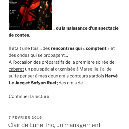
…
ou la naissance d’u
n spectacle
de contes
.
Il était une fois… des
rencontres qui « comptent »
et
des ondes qui se propagent…
A l’occasion des préparatifs de la première soirée de
cabaret
un peu spécial organisée à Marseille, j’ai de
suite penser à mes deux amis conteurs gardois
Hervé
Le Jacq et Sofyan Ruel
; des amis de
de
Continuer la lecture
« Kalo
et
Sheinka,
PUBLIÉ
7 FÉVRIER 2016
LE
spectacle
Clair de Lune Trio, un management