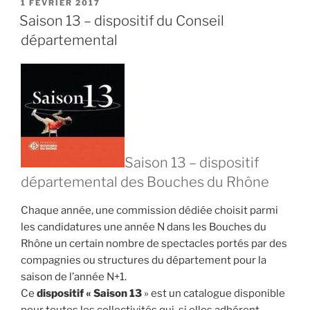
« Sabine
PUBLIÉ
1 FÉVRIER 2017
LE
m’a
Saison 13 – dispositif du Conseil
fait
départemental
connaître
des
groupes
et
vivre
de
belles
Saison 13 – dispositif
rencontres » »
départemental des Bouches du Rhône
Chaque année, une commission dédiée choisit parmi
les candidatures une année N dans les Bouches du
Rhône un certain nombre de spectacles portés par des
compagnies ou structures du département pour la
saison de l’année N+1.
Ce
dispositif « Saison 13
» est un catalogue disponible
pour toutes les collectivités qui, si elles adhérent,