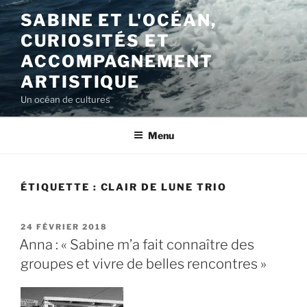
Aller
SABINE ET L'OCÉAN,
au
CURIOSITÉS ET
contenu
principal
ACCOMPAGNEMENT
ARTISTIQUE
Un océan de cultures
Menu
ÉTIQUETTE :
CLAIR DE LUNE TRIO
PUBLIÉ
24 FÉVRIER 2018
LE
Anna : « Sabine m’a fait connaître des
groupes et vivre de belles rencontres »