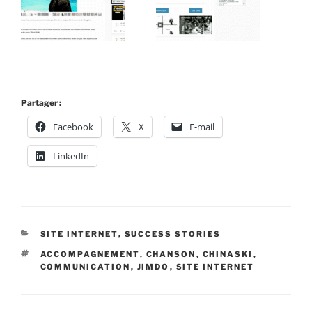
Partager :
Facebook
X
E-mail
LinkedIn
CATÉGORIES
SITE INTERNET
,
SUCCESS STORIES
ÉTIQUETTES
ACCOMPAGNEMENT
,
CHANSON
,
CHINASKI
,
COMMUNICATION
,
JIMDO
,
SITE INTERNET