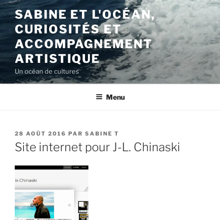
Aller
SABINE ET L'OCÉAN,
au
CURIOSITÉS ET
contenu
principal
ACCOMPAGNEMENT
ARTISTIQUE
Un océan de cultures
Menu
PUBLIÉ
28 AOÛT 2016
PAR
SABINE T
LE
Site internet pour J-L. Chinaski