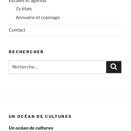
Escales et agenda
J’y étais
Annuaire et copinage
Contact
RECHERCHER
Recherche
Recher
pour
:
UN OCÉAN DE CULTURES
Un océan de cultures