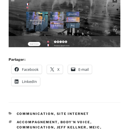
Partager :
Facebook
X
E-mail
LinkedIn
CATÉGORIES
COMMUNICATION
,
SITE INTERNET
ÉTIQUETTES
ACCOMPAGNEMENT
,
BODY'N VOICE
,
COMMUNICATION
,
JEFF KELLNER
,
MEIC
,