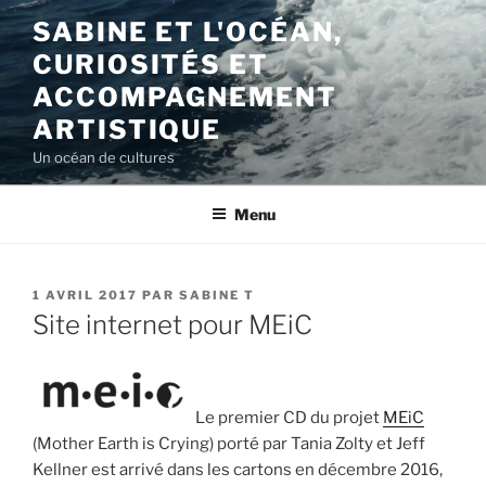
Aller
SABINE ET L'OCÉAN,
au
CURIOSITÉS ET
contenu
principal
ACCOMPAGNEMENT
ARTISTIQUE
Un océan de cultures
Menu
PUBLIÉ
1 AVRIL 2017
PAR
SABINE T
LE
Site internet pour MEiC
Le premier CD du projet
MEiC
(Mother Earth is Crying) porté par Tania Zolty et Jeff
Kellner est arrivé dans les cartons en décembre 2016,