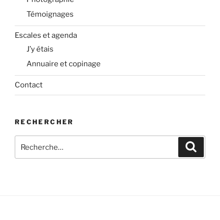
Témoignages
Escales et agenda
J’y étais
Annuaire et copinage
Contact
RECHERCHER
Recherche
Recher
pour
: