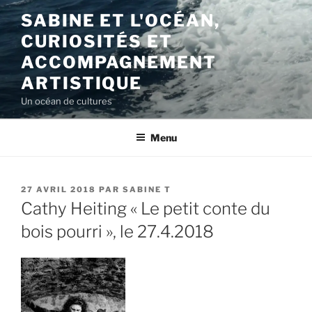
Aller
SABINE ET L'OCÉAN,
au
CURIOSITÉS ET
contenu
principal
ACCOMPAGNEMENT
ARTISTIQUE
Un océan de cultures
Menu
PUBLIÉ
27 AVRIL 2018
PAR
SABINE T
LE
Cathy Heiting « Le petit conte du
bois pourri », le 27.4.2018