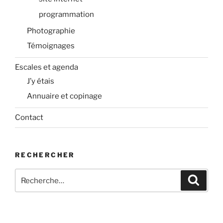
programmation
Photographie
Témoignages
Escales et agenda
J’y étais
Annuaire et copinage
Contact
RECHERCHER
Recherche
Recher
pour
: