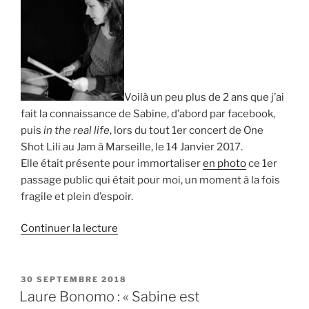
et
l’art
au-
dessus
de
tout » »
Voilà un peu plus de 2 ans que j’ai
fait la connaissance de Sabine, d’abord par facebook,
puis
in the real life
, lors du tout 1er concert de One
Shot Lili au Jam à Marseille, le 14 Janvier 2017.
Elle était présente pour immortaliser
en photo
ce 1er
passage public qui était pour moi, un moment à la fois
fragile et plein d’espoir.
de
Continuer la lecture
« Aurélie
Agullo
:
PUBLIÉ
30 SEPTEMBRE 2018
LE
« Sabine
Laure Bonomo : « Sabine est