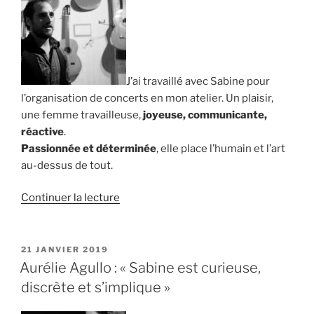
J’ai travaillé avec Sabine pour
l’organisation de concerts en mon atelier. Un plaisir,
une femme travailleuse,
joyeuse, communicante,
réactive
.
Passionnée et déterminée
, elle place l’humain et l’art
au-dessus de tout.
de
Continuer la lecture
« Yoann
Charbonnier
:
PUBLIÉ
21 JANVIER 2019
LE
« Sabine
Aurélie Agullo : « Sabine est curieuse,
place
discrète et s’implique »
l’humain