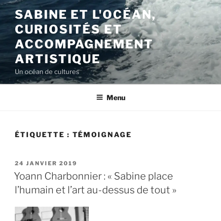
Aller
SABINE ET L'OCÉAN,
au
CURIOSITÉS ET
contenu
principal
ACCOMPAGNEMENT
ARTISTIQUE
Un océan de cultures
Menu
ÉTIQUETTE :
TÉMOIGNAGE
PUBLIÉ
24 JANVIER 2019
LE
Yoann Charbonnier : « Sabine place
l’humain et l’art au-dessus de tout »