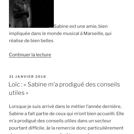
qui
aident
à
Sabine est une amie, bien
surmonter
impliquée dans le monde musical à Marseille, qui
ces
réalise de bien belles
obstacles
irrationnels » »
de
Continuer la lecture
« Hervé
Le
Jacq
PUBLIÉ
31 JANVIER 2018
LE
:
Loïc : « Sabine m’a prodigué des conseils
« Sabine
utiles »
met
en
Lorsque je suis arrivé dans le métier l’année dernière,
relation
Sabine a fait partie de ceux qui m’ont bien accueilli. Elle
des
m’a prodigué des conseils utiles dans un secteur
artistes
pourtant difficile. Je la remercie donc particulièrement
pour