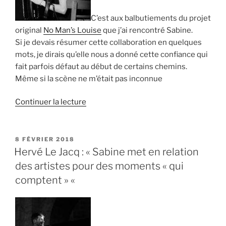
rencontres » »
C’est aux balbutiements du projet
original
No Man’s Louise
que j’ai rencontré Sabine.
Si je devais résumer cette collaboration en quelques
mots, je dirais qu’elle nous a donné cette confiance qui
fait parfois défaut au début de certains chemins.
Même si la scène ne m’était pas inconnue
de
Continuer la lecture
« Caroline
Guibeaud
:
PUBLIÉ
8 FÉVRIER 2018
LE
« Sabine
Hervé Le Jacq : « Sabine met en relation
a
des artistes pour des moments « qui
su
comptent » «
nous
donner
ces
outils