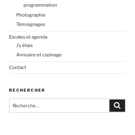
programmation
Photographie
Témoignages
Escales et agenda
J’y étais
Annuaire et copinage
Contact
RECHERCHER
Recherche
Recher
pour
: