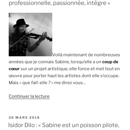
est
professionnelle, passionnée, intègre »
curieuse,
discrète
et
s’implique » »
Voilà maintenant de nombreuses
années que je connais Sabine, lorsqu’elle a un
coup de
cœur
sur un projet artistique, elle fonce et met tout en
œuvre pour porter haut les artistes dont elle s’occupe.
Mais «
que fait-elle ?
» me direz vous…
de
Continuer la lecture
« Laure
Bonomo
:
PUBLIÉ
26 MARS 2018
LE
« Sabine
Isidor Dilo : « Sabine est un poisson pilote,