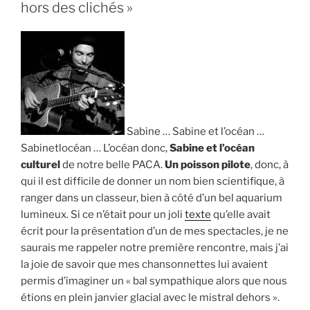
est
hors des clichés »
professionnelle,
passionnée,
intègre » »
Sabine … Sabine et l’océan …
Sabinetlocéan … L’océan donc,
Sabine et l’océan
culturel
de notre belle PACA.
Un poisson pilote
, donc, à
qui il est difficile de donner un nom bien scientifique, à
ranger dans un classeur, bien à côté d’un bel aquarium
lumineux. Si ce n’était pour un joli
texte
qu’elle avait
écrit pour la présentation d’un de mes spectacles, je ne
saurais me rappeler notre première rencontre, mais j’ai
la joie de savoir que mes chansonnettes lui avaient
permis d’imaginer un « bal sympathique alors que nous
étions en plein janvier glacial avec le mistral dehors ».