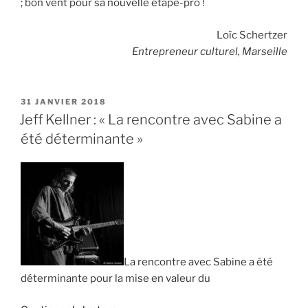
; bon vent pour sa nouvelle étape-pro !
des
moments
Loïc Schertzer
« qui
Entrepreneur culturel, Marseille
comptent »
« »
PUBLIÉ
31 JANVIER 2018
LE
Jeff Kellner : « La rencontre avec Sabine a
été déterminante »
La rencontre avec Sabine a été
déterminante pour la mise en valeur du