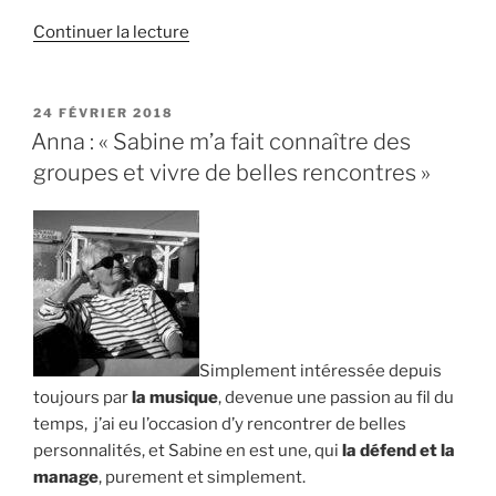
de
Continuer la lecture
« Isidor
Dilo
:
PUBLIÉ
24 FÉVRIER 2018
LE
« Sabine
Anna : « Sabine m’a fait connaître des
est
groupes et vivre de belles rencontres »
un
poisson
pilote,
hors
des
clichés » »
Simplement intéressée depuis
toujours par
la musique
, devenue une passion au fil du
temps, j’ai eu l’occasion d’y rencontrer de belles
personnalités, et Sabine en est une, qui
la défend et la
manage
, purement et simplement.